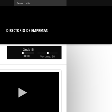
O
DIRECTORIO DE EMPRESAS
Onda15
00:00
Volume: 50