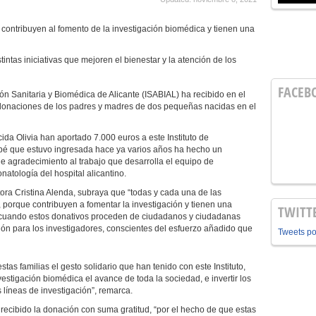
o contribuyen al fomento de la investigación biomédica y tienen una
tintas iniciativas que mejoren el bienestar y la atención de los
FACEB
ción Sanitaria y Biomédica de Alicante (ISABIAL) ha recibido en el
donaciones de los padres y madres de dos pequeñas nacidas en el
cida Olivia han aportado 7.000 euros a este Instituto de
 bebé que estuvo ingresada hace ya varios años ha hecho un
de agradecimiento al trabajo que desarrolla el equipo de
natología del hospital alicantino.
tora Cristina Alenda, subraya que “todas y cada una de las
porque contribuyen a fomentar la investigación y tienen una
TWITT
s, cuando estos donativos proceden de ciudadanos y ciudadanas
ión para los investigadores, conscientes del esfuerzo añadido que
Tweets p
as familias el gesto solidario que han tenido con este Instituto,
nvestigación biomédica el avance de toda la sociedad, e invertir los
líneas de investigación”, remarca.
 recibido la donación con suma gratitud, “por el hecho de que estas