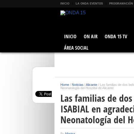
INICIO
LA ONDA EVENTOS
PROGRAMACIÓN
INICIO
ON AIR
ONDA 15 TV
ÁREA SOCIAL
Home
/
Noticias
/
Alicante
/
Las familias de dos be
Neonatología del Hospital de Alicante
Las familias de do
ISABIAL en agradec
Neonatología del Ho
By
Marina