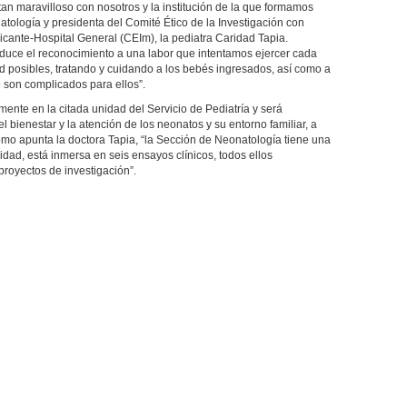
 tan maravilloso con nosotros y la institución de la que formamos
natología y presidenta del Comité Ético de la Investigación con
ante-Hospital General (CEIm), la pediatra Caridad Tapia.
oduce el reconocimiento a una labor que intentamos ejercer cada
d posibles, tratando y cuidando a los bebés ingresados, así como a
son complicados para ellos”.
mente en la citada unidad del Servicio de Pediatría y será
el bienestar y la atención de los neonatos y su entorno familiar, a
como apunta la doctora Tapia, “la Sección de Neonatología tiene una
lidad, está inmersa en seis ensayos clínicos, todos ellos
royectos de investigación”.