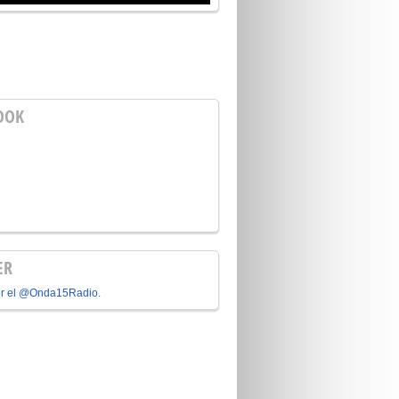
OOK
ER
or el @Onda15Radio.