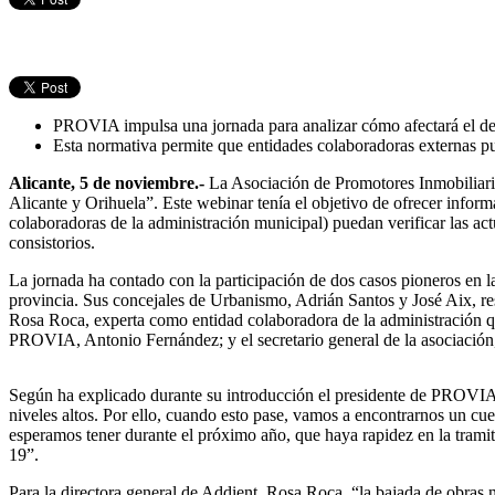
PROVIA impulsa una jornada para analizar cómo afectará el decr
Esta normativa permite que entidades colaboradoras externas pue
Alicante, 5 de noviembre.-
La Asociación de Promotores Inmobiliario
Alicante y Orihuela”. Este webinar tenía el objetivo de ofrecer info
colaboradoras de la administración municipal) puedan verificar las actu
consistorios.
La jornada ha contado con la participación de dos casos pioneros en 
provincia. Sus concejales de Urbanismo, Adrián Santos y José Aix, res
Rosa Roca, experta como entidad colaboradora de la administración qu
PROVIA, Antonio Fernández; y el secretario general de la asociación,
Según ha explicado durante su introducción el presidente de PROVI
niveles altos. Por ello, cuando esto pase, vamos a encontrarnos un cu
esperamos tener durante el próximo año, que haya rapidez en la tramit
19”.
Para la directora general de Addient, Rosa Roca, “la bajada de obras