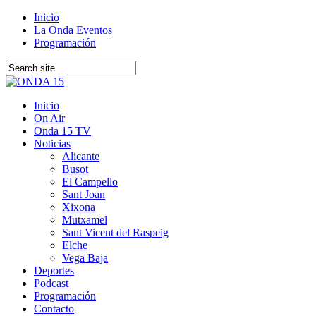
Inicio
La Onda Eventos
Programación
Inicio
On Air
Onda 15 TV
Noticias
Alicante
Busot
El Campello
Sant Joan
Xixona
Mutxamel
Sant Vicent del Raspeig
Elche
Vega Baja
Deportes
Podcast
Programación
Contacto