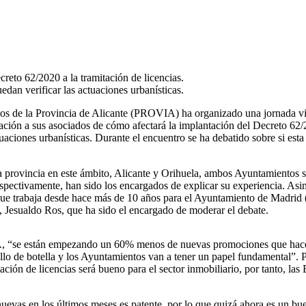
eto 62/2020 a la tramitación de licencias.
dan verificar las actuaciones urbanísticas.
s de la Provincia de Alicante (PROVIA) ha organizado una jornada vir
rmación a sus asociados de cómo afectará la implantación del Decreto 6
aciones urbanísticas. Durante el encuentro se ha debatido sobre si esta 
la provincia en este ámbito, Alicante y Orihuela, ambos Ayuntamientos s
pectivamente, han sido los encargados de explicar su experiencia. Asim
e trabaja desde hace más de 10 años para el Ayuntamiento de Madrid (pi
 Jesualdo Ros, que ha sido el encargado de moderar el debate.
A, “se están empezando un 60% menos de nuevas promociones que hace 
ello de botella y los Ayuntamientos van a tener un papel fundamental”.
ación de licencias será bueno para el sector inmobiliario, por tanto, l
 nuevas en los últimos meses es patente, por lo que quizá ahora es un 