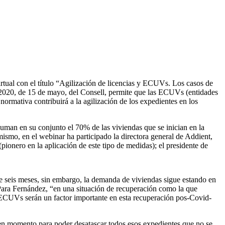
tual con el título “Agilización de licencias y ECUVs. Los casos de
2/2020, de 15 de mayo, del Consell, permite que las ECUVs (entidades
normativa contribuirá a la agilización de los expedientes en los
uman en su conjunto el 70% de las viviendas que se inician en la
ismo, en el webinar ha participado la directora general de Addient,
onero en la aplicación de este tipo de medidas); el presidente de
seis meses, sin embargo, la demanda de viviendas sigue estando en
 Para Fernández, “en una situación de recuperación como la que
as ECUVs serán un factor importante en esta recuperación pos-Covid-
buen momento para poder desatascar todos esos expedientes que no se