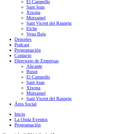
El Campello
Sant Joan
Xixona
Mutxamel
Sant Vicent del Raspeig
Elche
Vega Baja
Deportes
Podcast
Programación
Contacto
Directorio de Empresas
Alicante
Busot
El Campello
Sant Joan
Xixona
Mutxamel
Sant Vicent del Raspeig
Área Social
Inicio
La Onda Eventos
Programación