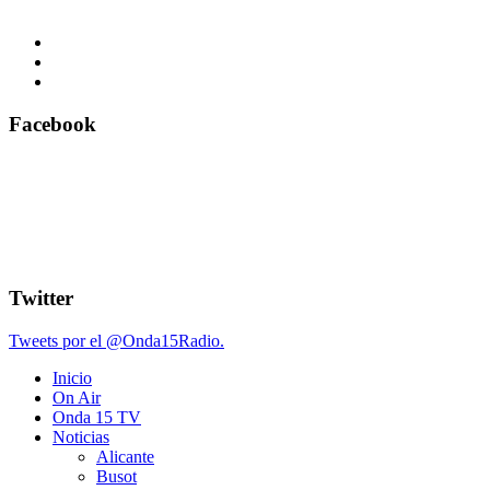
Facebook
Twitter
Tweets por el @Onda15Radio.
Inicio
On Air
Onda 15 TV
Noticias
Alicante
Busot