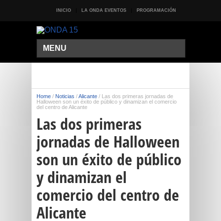
INICIO
LA ONDA EVENTOS
PROGRAMACIÓN
MENU
Home
/
Noticias
/
Alicante
/
Las dos primeras jornadas de
Halloween son un éxito de público y dinamizan el comercio
del centro de Alicante
Las dos primeras
jornadas de Halloween
son un éxito de público
y dinamizan el
comercio del centro de
Alicante