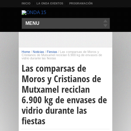
INICIO
LA ONDA EVENTOS
PROGRAMACIÓN
MENU
Home
/
Noticias
/
Fiestas
/
Las comparsas de Moros y
Cristianos de Mutxamel reciclan 6.900 kg de envases de
vidrio durante las fiestas
Las comparsas de
Moros y Cristianos de
Mutxamel reciclan
6.900 kg de envases de
vidrio durante las
fiestas