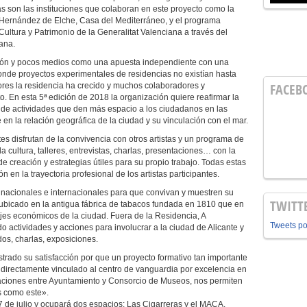
 son las instituciones que colaboran en este proyecto como la
 Hernández de Elche, Casa del Mediterráneo, y el programa
ultura y Patrimonio de la Generalitat Valenciana a través del
ana.
ón y pocos medios como una apuesta independiente con una
donde proyectos experimentales de residencias no existían hasta
FACEB
iores la residencia ha crecido y muchos colaboradores y
. En esta 5ª edición de 2018 la organización quiere reafirmar la
o de actividades que den más espacio a los ciudadanos en las
 en la relación geográfica de la ciudad y su vinculación con el mar.
tes disfrutan de la convivencia con otros artistas y un programa de
la cultura, talleres, entrevistas, charlas, presentaciones… con la
 creación y estrategias útiles para su propio trabajo. Todas estas
n en la trayectoria profesional de los artistas participantes.
 nacionales e internacionales para que convivan y muestren su
TWITT
, ubicado en la antigua fábrica de tabacos fundada en 1810 que en
ejes económicos de la ciudad. Fuera de la Residencia, A
Tweets p
actividades y acciones para involucrar a la ciudad de Alicante y
dos, charlas, exposiciones.
strado su satisfacción por que un proyecto formativo tan importante
directamente vinculado al centro de vanguardia por excelencia en
laciones entre Ayuntamiento y Consorcio de Museos, nos permiten
s como este».
7 de julio y ocupará dos espacios; Las Cigarreras y el MACA.