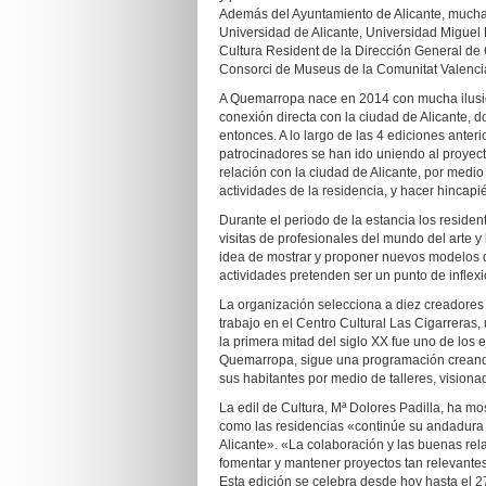
Además del Ayuntamiento de Alicante, muchas
Universidad de Alicante, Universidad Miguel
Cultura Resident de la Dirección General de C
Consorci de Museus de la Comunitat Valenci
A Quemarropa nace en 2014 con mucha ilusi
conexión directa con la ciudad de Alicante, 
entonces. A lo largo de las 4 ediciones anter
patrocinadores se han ido uniendo al proyecto
relación con la ciudad de Alicante, por medi
actividades de la residencia, y hacer hincapié
Durante el periodo de la estancia los residen
visitas de profesionales del mundo del arte y 
idea de mostrar y proponer nuevos modelos de
actividades pretenden ser un punto de inflexió
La organización selecciona a diez creadores
trabajo en el Centro Cultural Las Cigarreras
la primera mitad del siglo XX fue uno de los 
Quemarropa, sigue una programación creando 
sus habitantes por medio de talleres, visiona
La edil de Cultura, Mª Dolores Padilla, ha mo
como las residencias «continúe su andadura 
Alicante». «La colaboración y las buenas re
fomentar y mantener proyectos tan relevante
Esta edición se celebra desde hoy hasta el 2