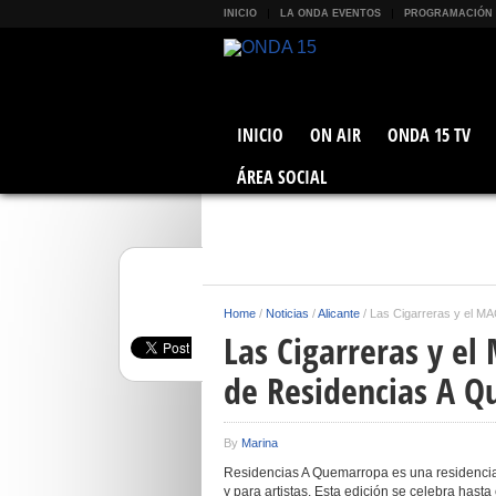
INICIO
LA ONDA EVENTOS
PROGRAMACIÓN
INICIO
ON AIR
ONDA 15 TV
ÁREA SOCIAL
Home
/
Noticias
/
Alicante
/
Las Cigarreras y el MA
Las Cigarreras y el
de Residencias A 
By
Marina
Residencias A Quemarropa es una residencia ar
y para artistas. Esta edición se celebra hast