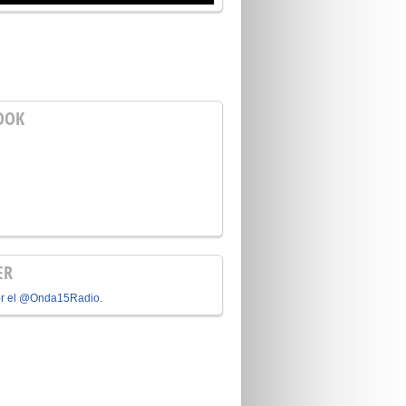
OOK
ER
or el @Onda15Radio.