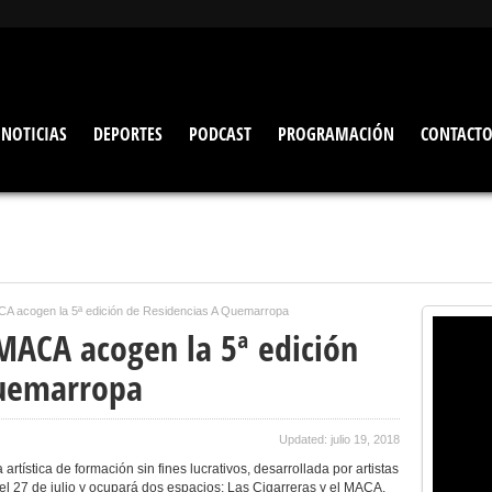
NOTICIAS
DEPORTES
PODCAST
PROGRAMACIÓN
CONTACT
CA acogen la 5ª edición de Residencias A Quemarropa
 MACA acogen la 5ª edición
Quemarropa
Updated: julio 19, 2018
tística de formación sin fines lucrativos, desarrollada por artistas
a el 27 de julio y ocupará dos espacios; Las Cigarreras y el MACA.