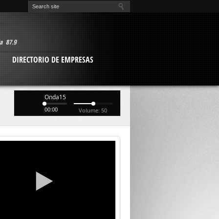
O
DIRECTORIO DE EMPRESAS
Onda15
00:00
Volume: 50