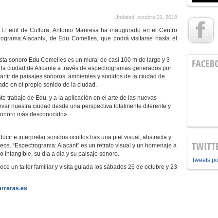
Updated: octubre 21, 2019
 El edil de Cultura, Antonio Manresa ha inaugurado en el Centro
rograma:Alacant», de Edu Comelles, que podrá visitarse hasta el
tista sonoro Edu Comelles es un mural de casi 100 m de largo y 3
FACEB
e la ciudad de Alicante a través de espectrogramas generados por
rtir de paisajes sonoros, ambientes y sonidos de la ciudad de
do en el propio sonido de la ciudad.
 trabajo de Edu, y a la aplicación en el arte de las nuevas
var nuestra ciudad desde una perspectiva totalmente diferente y
 sonoro más desconocido».
ducir e interpretar sonidos ocultos tras una piel visual, abstracta y
TWITT
ce. “Espectrograma: Alacant” es un retrato visual y un homenaje a
o intangible, su día a día y su paisaje sonoro.
Tweets p
ce un taller familiar y visita guiada los sábados 26 de octubre y 23
rreras.es