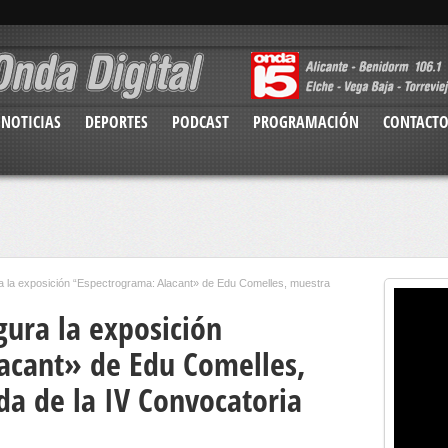
NOTICIAS
DEPORTES
PODCAST
PROGRAMACIÓN
CONTACT
a la exposición “Espectrograma: Alacant» de Edu Comelles, muestra
gura la exposición
acant» de Edu Comelles,
da de la IV Convocatoria