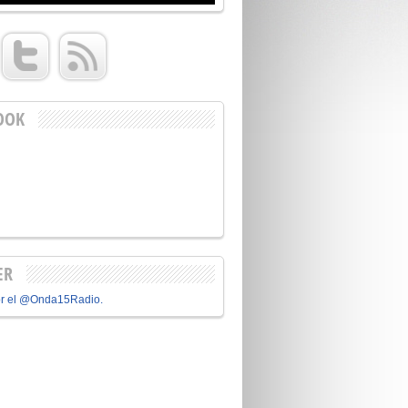
OOK
ER
or el @Onda15Radio.