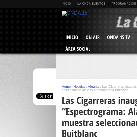
INICIO
LA ONDA EVENTOS
PROGRAMACIÓN
INICIO
ON AIR
ONDA 15 TV
ÁREA SOCIAL
Home
/
Noticias
/
Alicante
/
Las Cigarreras inaugur
seleccionada de la IV Convocatoria Buitblanc
Las Cigarreras inau
“Espectrograma: Al
muestra selecciona
Buitblanc