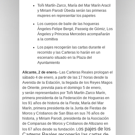
Toñi Martín-Zarco, María del Mar Marín Aracil
y Miriam Parodi Úbeda serán las primeras
mujeres en representar los papeles
Los cuerpos de baile de las hogueras
Ángeles-Felipe Bergé, Passeig de Gómiz, Los
Ángeles y Princesa Mercedes acompañarán
a la comitiva
Los pajes recogerán las cartas durante el
recorrido y las Carteras lo harán en un
escenario situado en la Plaza del
Ayuntamiento
Alicante, 2 de enero.-
Las Carteras Reales prologan el
sábado 4 de enero, a partir de las 17 horas desde la
Avenida de la Estación, la llegada de los Reyes Magos
de Oriente, prevista para el domingo 5 de enero,
y
serán representados por To
ñi Martín-Zarco Marín,
primera presidenta de la Federación de Hogueras en
los 91 años de historia de la Fiesta; María del Mar
Marín, primera presidenta de la Junta de Fiestas de
Moros y Cristianos de San Blas en sus 76 años de
historia, y Miriam Parodi, presidenta de la Asociación
de Comparsas de Moros y Cristianos de Altozano en
os pajes de los
los 67 años desde su fundación. L
Carteros Reales recogerán las cartas de