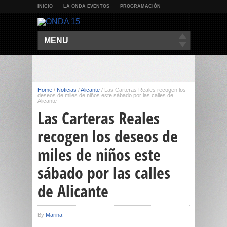
INICIO
LA ONDA EVENTOS
PROGRAMACIÓN
MENU
Home
/
Noticias
/
Alicante
/
Las Carteras Reales recogen los
deseos de miles de niños este sábado por las calles de
Alicante
Las Carteras Reales
recogen los deseos de
miles de niños este
sábado por las calles
de Alicante
By
Marina