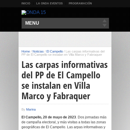
INICIO
LA ONDA EVENTOS
PROGRAMACIÓN
MENU
Home
/
Noticias
/
El Campello
/
Las carpas informativas del
PP de El Campello se instalan en Villa Marco y Fabraquer
Las carpas informativas
del PP de El Campello
se instalan en Villa
Marco y Fabraquer
By
Marina
El Campello, 20 de mayo de 2023
. Dos jornadas más
de campaña electoral, y más visitas a todas las zonas
geográficas de El Campello. Las arpas informativas y