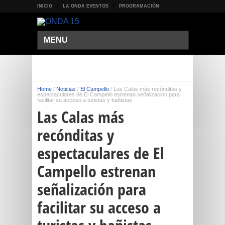
INICIO
LA ONDA EVENTOS
PROGRAMACIÓN
MENU
Home
/
Noticias
/
El Campello
/
Las Calas más recónditas y
espectaculares de El Campello estrenan señalización para
facilitar su acceso a turistas y bañistas
Las Calas más
recónditas y
espectaculares de El
Campello estrenan
señalización para
facilitar su acceso a