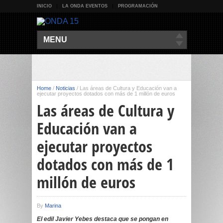
INICIO
LA ONDA EVENTOS
PROGRAMACIÓN
MENU
Home
/
Noticias
/
Las áreas de Cultura y Educación van a
ejecutar proyectos dotados con más de 1 millón de euros
Las áreas de Cultura y
Educación van a
ejecutar proyectos
dotados con más de 1
millón de euros
By
Marina
El edil Javier Yebes destaca que se pongan en