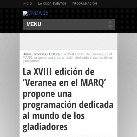
INICIO
LA ONDA EVENTOS
PROGRAMACIÓN
MENU
Home
/
Noticias
/
Cultura
/
La XVIII edición de ‘Veranea en el
MARQ’ propone una programación dedicada al mundo de los
gladiadores
La XVIII edición de
‘Veranea en el MARQ’
propone una
programación dedicada
al mundo de los
gladiadores