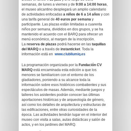
semanas, de lunes a viernes y de
9:00 a 14:00 horas
,
el museo alicantino desplegará un amplio calendario
de actividades enfocadas
a niños de 6 a 14 años
y con
una tarifa general de
40 euros por semana
y
participante. Las plazas están limitadas a cuarenta
niños por semana, divididos en dos grupos, y se ha
mantenido el acuerdo con el BARQ para ofrecer un
menú económico, al margen de la inscripción.
La
reserva de plazas
podrá hacerse en las
taquillas
del MARQ
o a través de
instanticket
. Toda la
información está en
www.clubllumiq.es
La programación organizada por la
Fundación CV
MARQ
está encaminada esta edición a que los
menores se familiaricen con el entorno de los
gladiadores, poniendo a su alcance toda la
información sobre esos históricos combatientes y sus
espectáculos de masas. Además, mediante juegos y
talleres los asistentes podrán conocer las últimas
aportaciones históricas y de arqueología de género,
así como los detalles de arquitectura y estructuras de
las edificaciones, entre otras curiosidades de la
época. Las actividades tendrán lugar en el interior del
museo con visita a salas, aulas didácticas y salón de
actos, y en los jardines del MARQ.