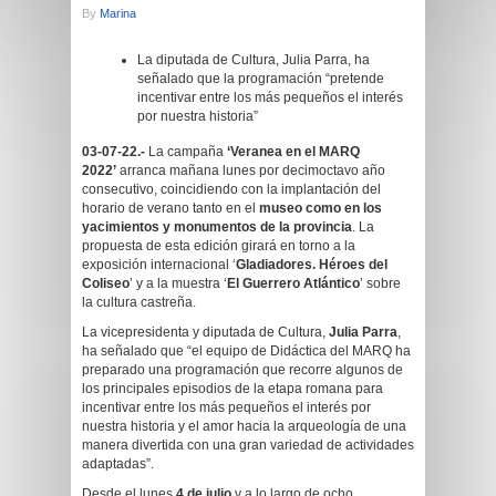
By
Marina
La diputada de Cultura, Julia Parra, ha
señalado que la programación “pretende
incentivar entre los más pequeños el interés
por nuestra historia”
03-07-22.-
La campaña
‘
Veranea en el MARQ
2022
’
arranca mañana lunes por decimoctavo año
consecutivo, coincidiendo con la implantación del
horario de verano tanto en el
museo como en los
yacimientos y monumentos de la provincia
. La
propuesta de esta edición girará en torno a la
exposición internacional ‘
Gladiadores. Héroes del
Coliseo
’ y a la muestra ‘
El Guerrero Atlántico
’ sobre
la cultura castreña.
La vicepresidenta y diputada de Cultura,
Julia Parra
,
ha señalado que “el equipo de Didáctica del MARQ ha
preparado una programación que recorre algunos de
los principales episodios de la etapa romana para
incentivar entre los más pequeños el interés por
nuestra historia y el amor hacia la arqueología de una
manera divertida con una gran variedad de actividades
adaptadas”.
Desde el lunes
4 de julio
y a lo largo de ocho