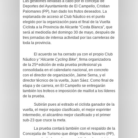
Las gestiones llevadas a cabo por el concejal de
Deportes del Ayuntamiento de El Campello, Cristian
Palomares (PP), han dado los frutos deseados. La
explanada de acceso al Club Náutico es el punto
elegido por la organización para el final de la Vuelta
Ciclista a la Provincia de Alicante “Costa Blanca”, que
será al mediodía del domingo 30 de mayo, después de
tres jornadas de intensa actividad por las carreteras de
toda la provincia.
El acuerdo se ha cerrado ya con el propio Club
Náutico y “
Alicante Cycling Bike
”, firma organizadora
de la 25ª edición de esta prueba profesional ya
consolidada en el calendario nacional, en concreto
con el director de organización, Jaime Serna, y el
director técnico de la vuelta, Juan Sáez. Como final de
etapa y de carrera, en El Campello se entregarán
también los trofeos e imposición de maillot a los líderes
de la prueba.
Subirán pues al estrado el ciclista ganador de la
vuelta, el mejor equipo clasificado, el mejor esprinter
intermedio, el alicantino mejor clasificado y el primer
sub-23 que cruce la meta.
La prueba contará también con el respaldo de la
Concejalía de Turismo que dirige Marisa Navarro (PP),