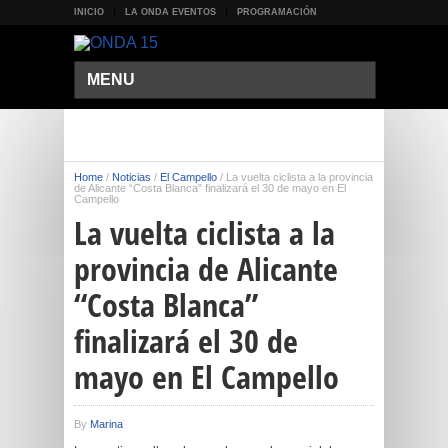
INICIO
LA ONDA EVENTOS
PROGRAMACIÓN
MENU
Home
/
Noticias
/
El Campello
/
La vuelta ciclista a la provincia
de Alicante “Costa Blanca” finalizará el 30 de mayo en El
Campello
La vuelta ciclista a la
provincia de Alicante
“Costa Blanca”
finalizará el 30 de
mayo en El Campello
By
Marina