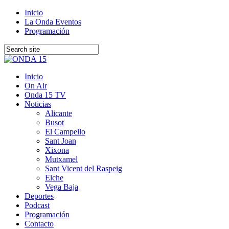
Inicio
La Onda Eventos
Programación
Inicio
On Air
Onda 15 TV
Noticias
Alicante
Busot
El Campello
Sant Joan
Xixona
Mutxamel
Sant Vicent del Raspeig
Elche
Vega Baja
Deportes
Podcast
Programación
Contacto