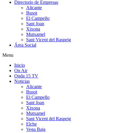
Directorio de Empresas
Alicante
Busot
El Campello
Sant Joan
Xixona
Mutxamel
Sant Vicent del Raspeig
Área Social
Menu
Inicio
On Air
Onda 15 TV
Noticias
Alicante
Busot
El Campello
Sant Joan
Xixona
Mutxamel
Sant Vicent del Raspeig
Elche
Vega Baja