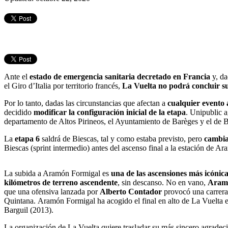
Ante el
estado de emergencia sanitaria decretado en Francia
y, da
el Giro d’Italia por territorio francés,
La Vuelta no podrá concluir s
Por lo tanto, dadas las circunstancias que afectan a
cualquier evento a
decidido
modificar la configuración inicial de la etapa
. Unipublic a
departamento de Altos Pirineos, el Ayuntamiento de Barèges y el de 
La
etapa 6
saldrá de Biescas, tal y como estaba previsto, pero
cambia
Biescas (sprint intermedio) antes del ascenso final a la estación de
La subida a Aramón Formigal es
una de las ascensiones más icónic
kilómetros de terreno ascendente
, sin descanso. No en vano,
Aramó
que una ofensiva lanzada por
Alberto Contador
provocó una carrera
Quintana. Aramón Formigal ha acogido el final en alto de La Vuelta 
Barguil (2013).
La organización de La Vuelta quiere trasladar su más sincero agradec