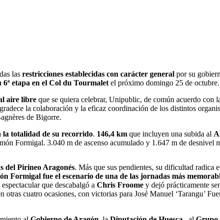
das las
restricciones establecidas con carácter general
por su gobiern
u 6ª etapa en el Col du Tourmalet
el próximo domingo 25 de octubre
l aire libre
que se quiera celebrar, Unipublic, de común acuerdo con l
gradece la colaboración y la eficaz coordinación de los distintos organi
Bagnères de Bigorre.
 la totalidad de su recorrido
.
146,4 km
que incluyen una subida al
A
 Aramón Formigal. 3.040 m de ascenso acumulado y 1.647 m de desnivel 
as del Pirineo Aragonés
. Más que sus pendientes, su dificultad radica e
n Formigal fue el escenario de una de las jornadas más memorables
 espectacular que descabalgó a
Chris Froome
y dejó prácticamente sen
en otras cuatro ocasiones, con victorias para José Manuel ‘Tarangu’ F
imiento al
Gobierno de Aragón
, la
Diputación de Huesca
, al
Grupo