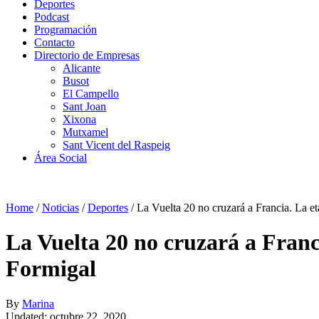
Deportes
Podcast
Programación
Contacto
Directorio de Empresas
Alicante
Busot
El Campello
Sant Joan
Xixona
Mutxamel
Sant Vicent del Raspeig
Área Social
Home
/
Noticias
/
Deportes
/
La Vuelta 20 no cruzará a Francia. La e
La Vuelta 20 no cruzará a Franc
Formigal
By
Marina
Updated: octubre 22, 2020