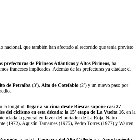
o nacional, que también han afectado al recorrido que tenía previsto
.
as
prefecturas de Pirineos Atlánticos y Altos Pirineos
, ha
smos franceses implicados. Además de las prefecturas ya citadas: el
lto de Petralba
(3ª),
Alto de Cotefablo
(2ª) y un nuevo paso por
medio.
n la longitud:
llegar a su cima desde Biescas supone casi 27
 del ciclismo en esta década: la 15ª etapa de La Vuelta 16
, en la
tenciada la general en favor del portador de La Roja, Nairo
uente (1972), Agustín Tamames (1975), Pedro Torres (1977) y Warren
 Aramón
, a toda la
Comarca del Alto Gállego
y al
Ayuntamiento