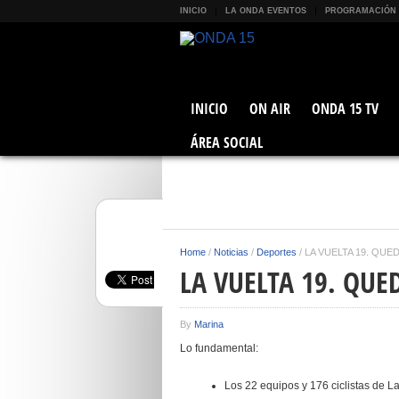
INICIO
LA ONDA EVENTOS
PROGRAMACIÓN
INICIO
ON AIR
ONDA 15 TV
ÁREA SOCIAL
Home
/
Noticias
/
Deportes
/
LA VUELTA 19. QUE
LA VUELTA 19. QUE
By
Marina
Lo fundamental:
Los 22 equipos y 176 ciclistas de La