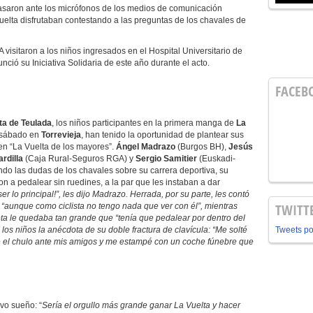
 pasaron ante los micrófonos de los medios de comunicación
Vuelta disfrutaban contestando a las preguntas de los chavales de
visitaron a los niños ingresados en el Hospital Universitario de
nció su Iniciativa Solidaria de este año durante el acto.
FACEB
ta de Teulada
, los niños participantes en la primera manga de
La
e sábado en
Torrevieja
, han tenido la oportunidad de plantear sus
 en “La Vuelta de los mayores”.
Ángel Madrazo
(Burgos BH),
Jesús
rdilla
(Caja Rural-Seguros RGA) y
Sergio Samitier
(Euskadi-
do las dudas de los chavales sobre su carrera deportiva, su
 a pedalear sin ruedines, a la par que les instaban a dar
er lo principal!”, les dijo Madrazo. Herrada, por su parte, les contó
TWITT
, “aunque como ciclista no tengo nada que ver con él”, mientras
ta le quedaba tan grande que “tenía que pedalear por dentro del
 los niños la anécdota de su doble fractura de clavícula: “Me solté
Tweets p
el chulo ante mis amigos y me estampé con un coche fúnebre que
vo sueño: “
Sería el orgullo más grande ganar La Vuelta y hacer