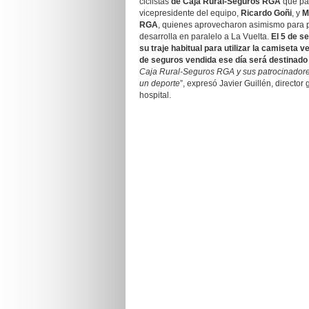
ciclistas
de Caja Rural-Seguros RGA
que par
vicepresidente del equipo,
Ricardo Goñi
, y
M
RGA
, quienes aprovecharon asimismo para 
desarrolla en paralelo a La Vuelta.
El 5 de s
su traje habitual para utilizar la camiseta v
de
seguros
vendida ese día será destinado
Caja Rural-Seguros RGA y sus patrocinadores
un deporte
”, expresó Javier Guillén, director
hospital.