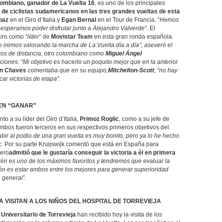
ombiano, ganador de La Vuelta 16
, es uno de los principales
s de ciclistas sudamericanos en las tres grandes vueltas de esta
paz
en el Giro d’Italia y
Egan Bernal
en el Tour de Francia. “
Hemos
esperamos poder disfrutar junto a Alejandro Valverde
”. El
airo como “
líder
” de
Movistar Team
en esta gran ronda española.
 iremos valorando la marcha de La Vuelta día a día”, aseveró el
ros de distancia, otro colombiano como
Miguel Ángel
ones: “Mi objetivo es hacerlo un poquito mejor que en la anterior
n Chaves
comentaba que en su equipo,
Mitchelton-Scott
, “no hay
car victorias de etapa”.
EN “GANAR”
nto a su líder del Giro d’Italia,
Primoz Roglic
, como a su jefe de
Ambos fueron terceros en sus respectivos primeros objetivos del
bir al podio de una gran vuelta es muy bonito, pero ya lo he hecho
c. Por su parte Kruijswijk comentó que está en España para
pero
admitió que le gustaría conseguir la victoria a él en primera
ién es uno de los máximos
favoritos
y tendremos que evaluar la
ión es estar ambos entre los mejores para generar superioridad
 general”.
 VISITAN A LOS NIÑOS DEL HOSPITAL DE TORREVIEJA
 Universitario de Torrevieja
han recibido hoy la visita de los