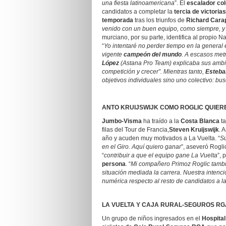
una fiesta latinoamericana
”. El
escalador col
candidatos a completar la
tercia de victoria
temporada
tras los triunfos de
Richard Cara
venido con un buen equipo, como siempre, y 
murciano, por su parte, identifica al propio N
“
Yo intentaré no perder tiempo en la
general
e
vigente
campeón del mundo
. A escasos met
López
(Astana Pro Team) explicaba sus ambici
competición y crecer”. Mientras tanto,
Esteba
objetivos individuales sino uno colectivo: bus
ANTO KRUIJSWIJK COMO ROGLIC QUIER
Jumbo-Visma
ha traído a la
Costa Blanca
ta
filas del Tour de Francia,
Steven Kruijswijk
. 
año y acuden muy motivados a La Vuelta. “
Su
en el Giro. Aquí quiero ganar
”, aseveró Rogli
“
contribuir a que el equipo gane La Vuelta
”, 
persona
. “
Mi compañero Primoz Roglic tamb
situación mediada la carrera. Nuestra intenc
numérica respecto al resto de candidatos a la
LA VUELTA Y CAJA RURAL-SEGUROS RGA
Un grupo de niños ingresados en el
Hospital