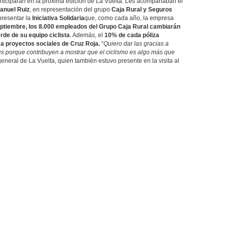
ticiparán en la próxima edición de La Vuelta. Les acompañaban el
anuel Ruiz
, en representación del grupo
Caja Rural y Seguros
presentar la
Iniciativa Solidaria
que, como cada año, la empresa
eptiembre, los 8.000 empleados del Grupo Caja Rural cambiarán
erde de su equipo ciclista
. Además, el
10% de cada póliza
 a proyectos sociales de Cruz Roja.
“
Quiero dar las gracias a
 porque contribuyen a mostrar que el ciclismo es algo más que
 general de La Vuelta, quien también estuvo presente en la visita al