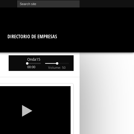
O
DIRECTORIO DE EMPRESAS
Onda15
00:00
Volume: 50