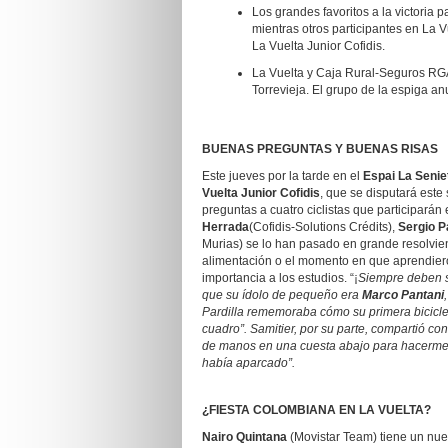
Los grandes favoritos a la victoria
mientras otros participantes en La 
La Vuelta Junior Cofidis.
La Vuelta y Caja Rural-Seguros RGA 
Torrevieja. El grupo de la espiga anu
BUENAS PREGUNTAS Y BUENAS RISAS
Este jueves por la tarde en el
Espai La Senie
Vuelta Junior Cofidis
, que se disputará est
preguntas a cuatro ciclistas que participarán
Herrada
(Cofidis-Solutions Crédits),
Sergio Pa
Murias) se lo han pasado en grande resolvien
alimentación o el momento en que aprendieron
importancia a los estudios. “¡
Siempre
deben
s
que su ídolo de pequeño era
Marco Pantani
Pardilla rememoraba cómo su primera bicicle
cuadro”. Samitier, por su parte, compartió con
de manos en una cuesta abajo para hacerme 
había aparcado”.
¿FIESTA COLOMBIANA EN LA VUELTA?
Nairo Quintana
(Movistar Team) tiene un nue