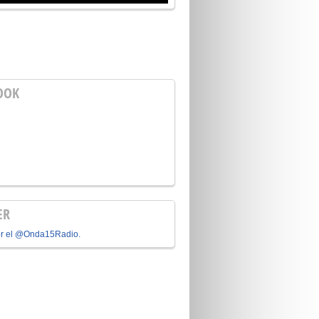
OOK
ER
or el @Onda15Radio.