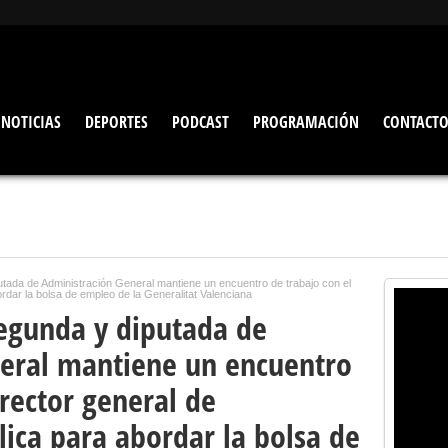
NOTICIAS
DEPORTES
PODCAST
PROGRAMACIÓN
CONTACT
utada de Administración General mantiene un encuentro de trabajo con el
ordar la bolsa de empleo de la Generalitat Valenciana
segunda y diputada de
eral mantiene un encuentro
irector general de
ica para abordar la bolsa de