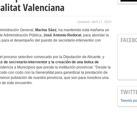
alitat Valenciana
Updated: abril 17, 2024
ministración General,
Marina Sáez
, ha mantenido esta mañana un
de Administración Pública,
José Antonio Redorat
, para abordar la
FACEB
a para el desempeño del puesto de secretario-interventor con
el proceso selectivo convocado por la Diputación de Alicante, y
as de secretario-interventor y la creación de una bolsa de
sistencia a Municipios que presta la institución provincial. “Desde la
odo con codo con la Generalitat para garantizar la prestación de
 menor población de nuestra provincia, que son para nosotros una
o de este encuentro.
TWITT
Tweets p