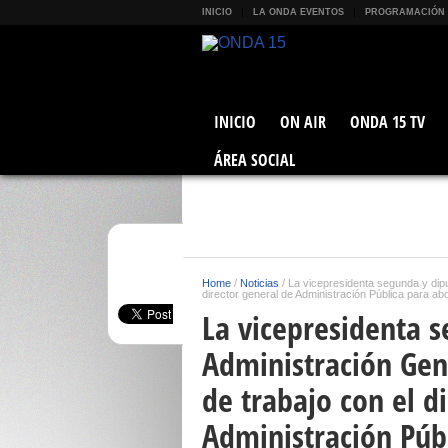
INICIO
LA ONDA EVENTOS
PROGRAMACIÓN
INICIO
ON AIR
ONDA 15 TV
ÁREA SOCIAL
Home
/
Noticias
/
La vicepresidenta segunda y dip
director general de Administración Pública para ab
La vicepresidenta 
Administración Gen
de trabajo con el d
Administración Públ