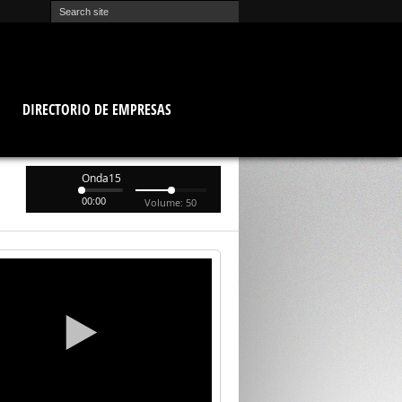
O
DIRECTORIO DE EMPRESAS
Onda15
00:00
Volume: 50