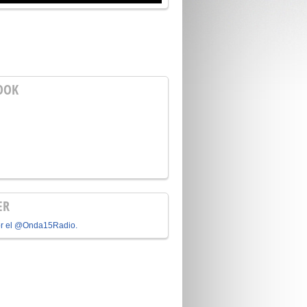
OOK
ER
or el @Onda15Radio.