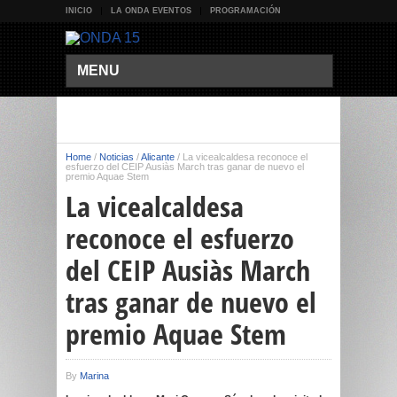
INICIO
LA ONDA EVENTOS
PROGRAMACIÓN
MENU
Home
/
Noticias
/
Alicante
/
La vicealcaldesa reconoce el
esfuerzo del CEIP Ausiàs March tras ganar de nuevo el
premio Aquae Stem
La vicealcaldesa
reconoce el esfuerzo
del CEIP Ausiàs March
tras ganar de nuevo el
premio Aquae Stem
By
Marina