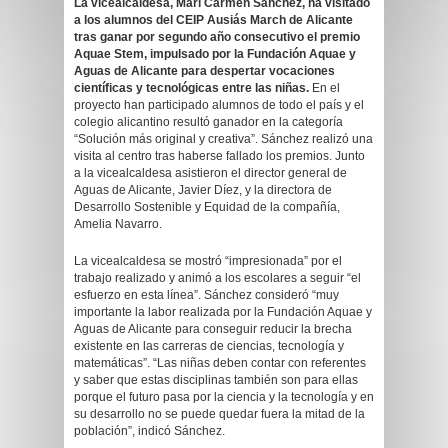
La vicealcaldesa, Mari Carmen Sánchez, ha visitado
a los alumnos del CEIP Ausiás March de Alicante
tras ganar por segundo año consecutivo el premio
Aquae Stem, impulsado por la Fundación Aquae y
Aguas de Alicante para despertar vocaciones
científicas y tecnológicas entre las niñas.
En el
proyecto han participado alumnos de todo el país y el
colegio alicantino resultó ganador en la categoría
“Solución más original y creativa”. Sánchez realizó una
visita al centro tras haberse fallado los premios. Junto
a la vicealcaldesa asistieron el director general de
Aguas de Alicante, Javier Díez, y la directora de
Desarrollo Sostenible y Equidad de la compañía,
Amelia Navarro.
La vicealcaldesa se mostró “impresionada” por el
trabajo realizado y animó a los escolares a seguir “el
esfuerzo en esta línea”. Sánchez consideró “muy
importante la labor realizada por la Fundación Aquae y
Aguas de Alicante para conseguir reducir la brecha
existente en las carreras de ciencias, tecnología y
matemáticas”. “Las niñas deben contar con referentes
y saber que estas disciplinas también son para ellas
porque el futuro pasa por la ciencia y la tecnología y en
su desarrollo no se puede quedar fuera la mitad de la
población”, indicó Sánchez.