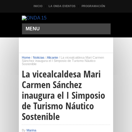
INICIO
LA ONDA EVENTOS
PROGRAMACIÓN
MENU
Home
/
Noticias
/
Alicante
/
La vicealcaldesa Mari Carmen
Sánchez inaugura el I Simposio de Turismo Náutico
Sostenible
La vicealcaldesa Mari
Carmen Sánchez
inaugura el I Simposio
de Turismo Náutico
Sostenible
By
Marina