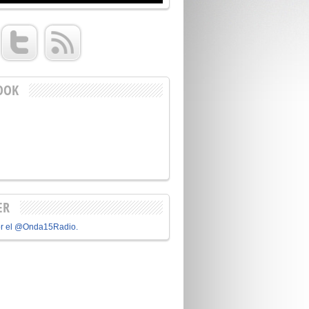
OOK
ER
or el @Onda15Radio.