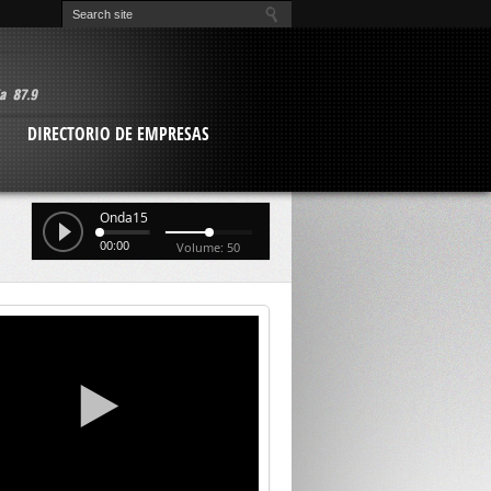
O
DIRECTORIO DE EMPRESAS
Onda15
00:00
Volume: 50