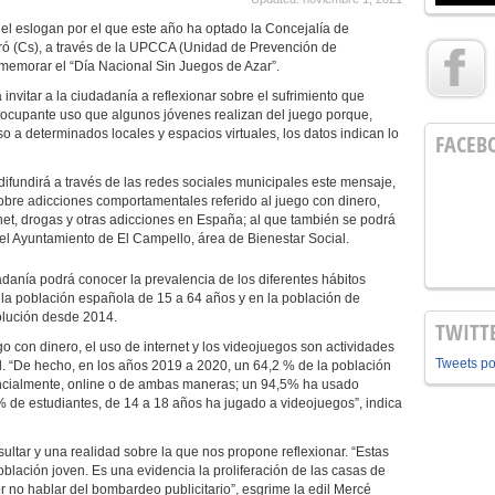
el eslogan por el que este año ha optado la Concejalía de
airó (Cs), a través de la UPCCA (Unidad de Prevención de
memorar el “Día Nacional Sin Juegos de Azar”.
invitar a la ciudadanía a reflexionar sobre el sufrimiento que
reocupante uso que algunos jóvenes realizan del juego porque,
 a determinados locales y espacios virtuales, los datos indican lo
FACEB
difundirá a través de las redes sociales municipales este mensaje,
bre adicciones comportamentales referido al juego con dinero,
net, drogas y otras adicciones en España; al que también se podrá
l Ayuntamiento de El Campello, área de Bienestar Social.
dadanía podrá conocer la prevalencia de los diferentes hábitos
n la población española de 15 a 64 años y en la población de
olución desde 2014.
TWITT
go con dinero, el uso de internet y los videojuegos son actividades
Tweets p
 “De hecho, en los años 2019 a 2020, un 64,2 % de la población
ncialmente, online o de ambas maneras; un 94,5% ha usado
2% de estudiantes, de 14 a 18 años ha jugado a videojuegos”, indica
sultar y una realidad sobre la que nos propone reflexionar. “Estas
blación joven. Es una evidencia la proliferación de las casas de
 no hablar del bombardeo publicitario”, esgrime la edil Mercé