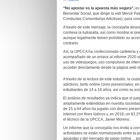
“No apostar es la apuesta más segura”,
es 
Bienestar Social, que dirige la edil Mercé P
Conductas Comunitarias Adictivas), para con
A través de este mensaje, la concejalía desea 
conlleva la ludopatía, así como mostrar el p
aunque legalmente tienen prohibido su acceso
contrario.
Así, la UPCCA ha confeccionado cartelería y 
acompañado de un enlace al informe 2020 so
uso de videojuegos, uso compulsivo de inter
acceder directamente desde la página web de
A través de la lectura de este estudio, la ciu
adictivos, tanto online como presenciales, e
estudiantes de 14 a 18 años, así como su ev
El análisis de resultados ya indica que el jue
ampliamente extendidas en nuestra sociedad.
de 15 a 64 años ha jugado con dinero prese
internet con fines lúdicos y, en 2018, un 82,
el técnico de la UPCCA, Javier Moreno.
Un informe que la concejalía nos invita a con
actividades se están normalizando entre la po
apuestas y del mercado de juego online… por