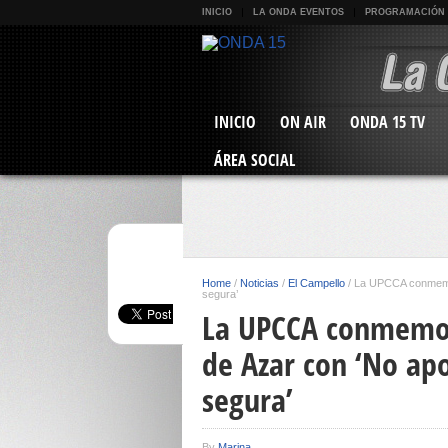
INICIO
LA ONDA EVENTOS
PROGRAMACIÓN
INICIO
ON AIR
ONDA 15 TV
ÁREA SOCIAL
Home
/
Noticias
/
El Campello
/
La UPCCA conmemor
segura’
La UPCCA conmemora
de Azar con ‘No ap
segura’
By
Marina