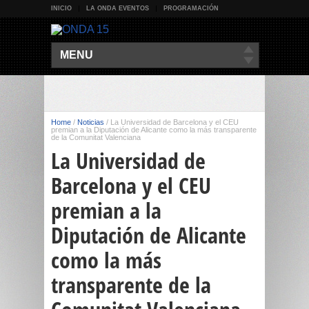
INICIO
LA ONDA EVENTOS
PROGRAMACIÓN
MENU
Home
/
Noticias
/
La Universidad de Barcelona y el CEU
premian a la Diputación de Alicante como la más transparente
de la Comunitat Valenciana
La Universidad de
Barcelona y el CEU
premian a la
Diputación de Alicante
como la más
transparente de la