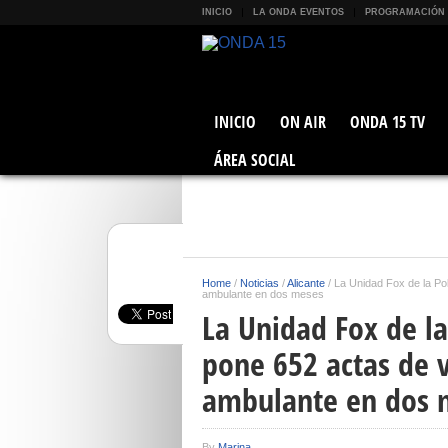
INICIO
LA ONDA EVENTOS
PROGRAMACIÓN
INICIO
ON AIR
ONDA 15 TV
ÁREA SOCIAL
Home
/
Noticias
/
Alicante
/
La Unidad Fox de la Pol
ambulante en dos meses
La Unidad Fox de la
pone 652 actas de v
ambulante en dos 
By
Marina