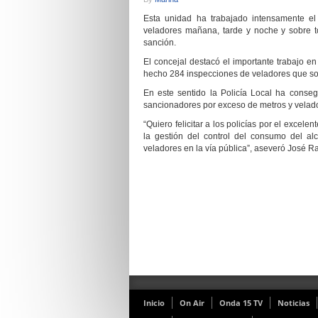
Esta unidad ha trabajado intensamente el 
veladores mañana, tarde y noche y sobre t
sanción.
El concejal destacó el importante trabajo e
hecho 284 inspecciones de veladores que son
En este sentido la Policía Local ha conseg
sancionadores por exceso de metros y velado
“Quiero felicitar a los policías por el excel
la gestión del control del consumo del a
veladores en la vía pública”, aseveró José 
Inicio
On Air
Onda 15 TV
Noticias