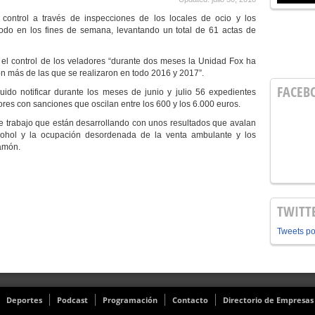
control a través de inspecciones de los locales de ocio y los
odo en los fines de semana, levantando un total de 61 actas de
n el control de los veladores “durante dos meses la Unidad Fox ha
 más de las que se realizaron en todo 2016 y 2017”.
FACEB
uido notificar durante los meses de junio y julio 56 expedientes
res con sanciones que oscilan entre los 600 y los 6.000 euros.
ente trabajo que están desarrollando con unos resultados que avalan
lcohol y la ocupación desordenada de la venta ambulante y los
Ramón.
TWITT
Tweets p
Deportes
Podcast
Programación
Contacto
Directorio de Empresas