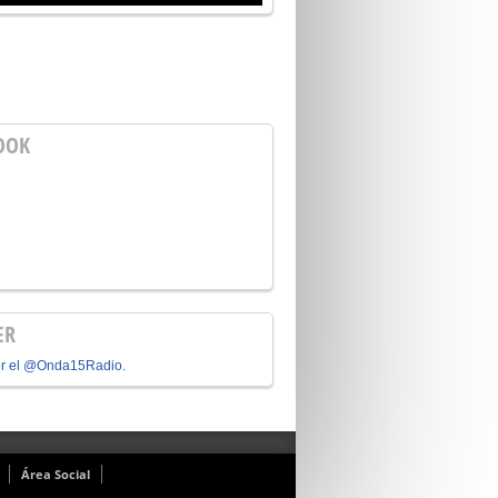
OOK
ER
or el @Onda15Radio.
Área Social