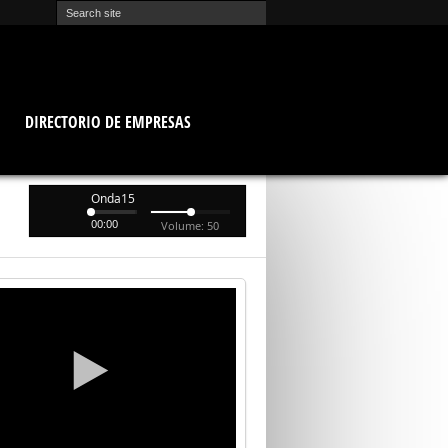
O
DIRECTORIO DE EMPRESAS
Onda15
00:00
Volume: 50