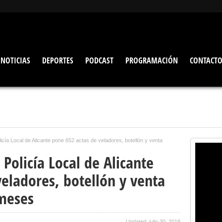
NOTICIAS
DEPORTES
PODCAST
PROGRAMACIÓN
CONTACT
icía Local de Alicante pone 652 actas de veladores, botellón y venta
 Policía Local de Alicante
eladores, botellón y venta
meses
Updated: julio 30, 2018