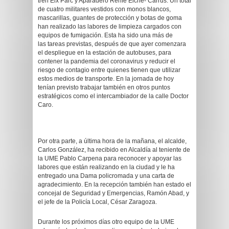
tren Elx Parc y Aparadero Renfe Elche- Carrús. Un total
de cuatro militares vestidos con monos blancos,
mascarillas, guantes de protección y botas de goma
han realizado las labores de limpieza cargados con
equipos de fumigación. Esta ha sido una más de
las tareas previstas, después de que ayer comenzara
el despliegue en la estación de autobuses, para
contener la pandemia del coronavirus y reducir el
riesgo de contagio entre quienes tienen que utilizar
estos medios de transporte. En la jornada de hoy
tenían previsto trabajar también en otros puntos
estratégicos como el intercambiador de la calle Doctor
Caro.
Por otra parte, a última hora de la mañana, el alcalde,
Carlos González, ha recibido en Alcaldía al teniente de
la UME Pablo Carpena para reconocer y apoyar las
labores que están realizando en la ciudad y le ha
entregado una Dama policromada y una carta de
agradecimiento. En la recepción también han estado el
concejal de Seguridad y Emergencias, Ramón Abad, y
el jefe de la Policía Local, César Zaragoza.
Durante los próximos días otro equipo de la UME