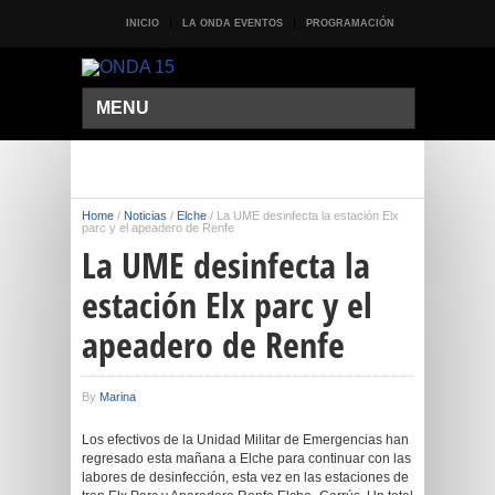
INICIO
LA ONDA EVENTOS
PROGRAMACIÓN
MENU
Home
/
Noticias
/
Elche
/
La UME desinfecta la estación Elx
parc y el apeadero de Renfe
La UME desinfecta la
estación Elx parc y el
apeadero de Renfe
By
Marina
Los efectivos de la Unidad Militar de Emergencias han
regresado esta mañana a Elche para continuar con las
labores de desinfección, esta vez en las estaciones de