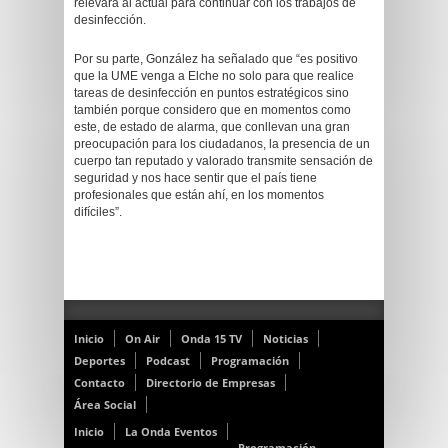
relevará al actual para continuar con los trabajos de
desinfección.
Por su parte, González ha señalado que “es positivo
que la UME venga a Elche no solo para que realice
tareas de desinfección en puntos estratégicos sino
también porque considero que en momentos como
este, de estado de alarma, que conllevan una gran
preocupación para los ciudadanos, la presencia de un
cuerpo tan reputado y valorado transmite sensación de
seguridad y nos hace sentir que el país tiene
profesionales que están ahí, en los momentos
difíciles”.
Inicio
On Air
Onda 15 TV
Noticias
Deportes
Podcast
Programación
Contacto
Directorio de Empresas
Área Social
Inicio
La Onda Eventos
Programación