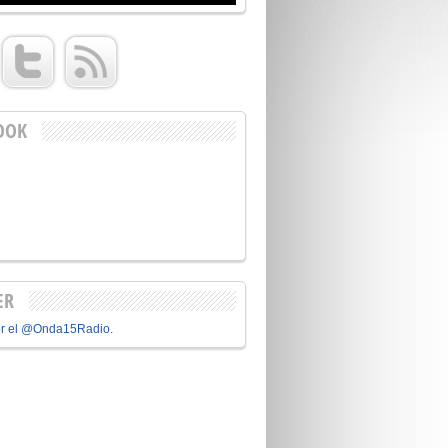
OOK
ER
or el @Onda15Radio.