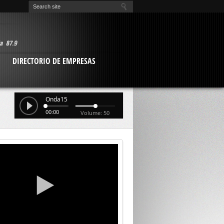
O
DIRECTORIO DE EMPRESAS
Onda15
00:00
Volume: 50