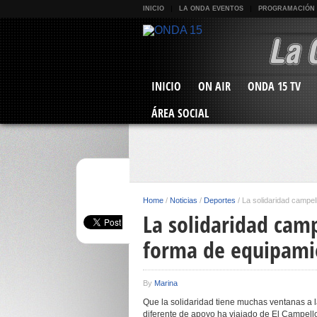
INICIO
LA ONDA EVENTOS
PROGRAMACIÓN
INICIO
ON AIR
ONDA 15 TV
ÁREA SOCIAL
Home
/
Noticias
/
Deportes
/
La solidaridad campel
La solidaridad cam
forma de equipamie
By
Marina
Que la solidaridad tiene muchas ventanas a
diferente de apoyo ha viajado de El Campell