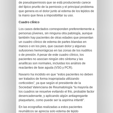
de pseudoperniosis que se está produciendo carece
del típico prurito de la perniosis y el principal problema
que genera es el dolor junto al edema de los tejidos de
la mano que lleva a imposibilitar su uso.
Cuadro clínico
Los casos detectados corresponden preferentemente a
personas jóvenes, sin ninguna otra patología, aunque
también hay pacientes de otras edades que presentan
un cuadro clínico de edema de partes blandas en
manos o en los pies, que causan dolor y algunas
sufusiones hemorrágicas en las zonas de los nudillos
o de presión. A pesar de este cuadro clínico, los
pacientes no asocian ningún otro síntoma y las
analíticas son normales, incluidas los análisis de
reactantes de fase aguda (VSG y PCR).
Navarro ha incidido en que “estos pacientes no deben
ser tratados de forma inapropiada utilizando
corticoides”, ya que según el presidente de la
Sociedad Valenciana de Reumatología “la mayoría de
los cuadros se resuelve evitando el frío, probable factor
desencadenante, y aplicando algún antiagregante
plaquetario, como puede ser la aspirina infantil”.
En las ecografías realizadas a estos pacientes
reumáticos se aprecia solo edema de tejido