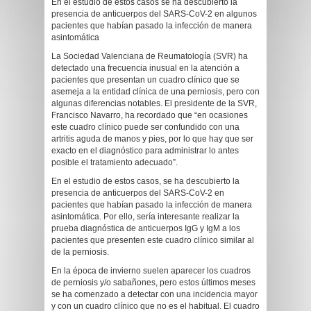
En el estudio de estos casos se ha descubierto la
presencia de anticuerpos del SARS-CoV-2 en algunos
pacientes que habían pasado la infección de manera
asintomática
La Sociedad Valenciana de Reumatología (SVR) ha
detectado una frecuencia inusual en la atención a
pacientes que presentan un cuadro clínico que se
asemeja a la entidad clínica de una perniosis, pero con
algunas diferencias notables. El presidente de la SVR,
Francisco Navarro, ha recordado que “en ocasiones
este cuadro clínico puede ser confundido con una
artritis aguda de manos y pies, por lo que hay que ser
exacto en el diagnóstico para administrar lo antes
posible el tratamiento adecuado”.
En el estudio de estos casos, se ha descubierto la
presencia de anticuerpos del SARS-CoV-2 en
pacientes que habían pasado la infección de manera
asintomática. Por ello, sería interesante realizar la
prueba diagnóstica de anticuerpos IgG y IgM a los
pacientes que presenten este cuadro clínico similar al
de la perniosis.
En la época de invierno suelen aparecer los cuadros
de perniosis y/o sabañones, pero estos últimos meses
se ha comenzado a detectar con una incidencia mayor
y con un cuadro clínico que no es el habitual. El cuadro