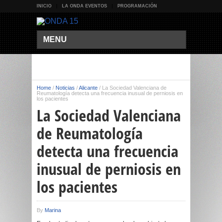
INICIO
LA ONDA EVENTOS
PROGRAMACIÓN
MENU
Home
/
Noticias
/
Alicante
/
La Sociedad Valenciana de
Reumatología detecta una frecuencia inusual de perniosis en
los pacientes
La Sociedad Valenciana
de Reumatología
detecta una frecuencia
inusual de perniosis en
los pacientes
By
Marina