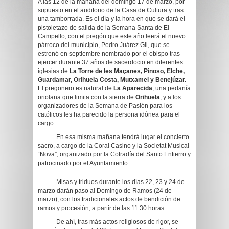
A las 12 de la mañana del domingo 17 de marzo, por
supuesto en el auditorio de la Casa de Cultura y tras
una tamborrada. Es el día y la hora en que se dará el
pistoletazo de salida de la Semana Santa de El
Campello, con el pregón que este año leerá el nuevo
párroco del municipio, Pedro Juárez Gil, que se
estrenó en septiembre nombrado por el obispo tras
ejercer durante 37 años de sacerdocio en diferentes
iglesias de
La Torre de les Maçanes, Pinoso, Elche,
Guardamar, Orihuela Costa, Mutxamel y Benejúzar
.
El pregonero es natural de
La Aparecida
, una pedanía
oriolana que limita con la sierra de
Orihuela
, y a los
organizadores de la Semana de Pasión para los
católicos les ha parecido la persona idónea para el
cargo.
En esa misma mañana tendrá lugar el concierto
sacro, a cargo de la Coral Casino y la Societat Musical
“Nova”, organizado por la Cofradía del Santo Entierro y
patrocinado por el Ayuntamiento.
Misas y triduos durante los días 22, 23 y 24 de
marzo darán paso al Domingo de Ramos (24 de
marzo), con los tradicionales actos de bendición de
ramos y procesión, a partir de las 11:30 horas.
De ahí, tras más actos religiosos de rigor, se