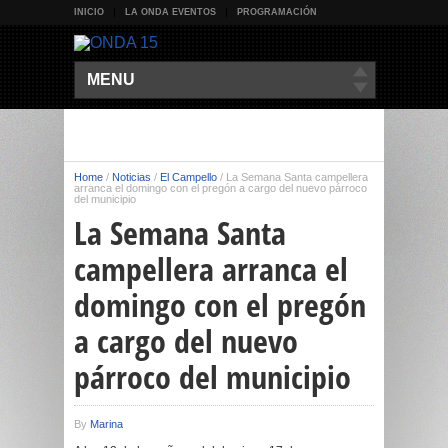
INICIO
LA ONDA EVENTOS
PROGRAMACIÓN
MENU
Home
/
Noticias
/
El Campello
/
La Semana Santa campellera
arranca el domingo con el pregón a cargo del nuevo párroco
del municipio
La Semana Santa
campellera arranca el
domingo con el pregón
a cargo del nuevo
párroco del municipio
By
Marina