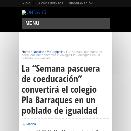
INICIO
LA ONDA EVENTOS
PROGRAMACIÓN
MENU
Home
/
Noticias
/
El Campello
/
La “Semana pascuera de
coeducación” convertirá el colegio Pla Barraques en un
poblado de igualdad
La “Semana pascuera
de coeducación”
convertirá el colegio
Pla Barraques en un
poblado de igualdad
By
Marina