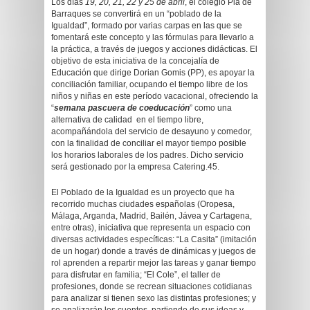
Los días
19, 20, 21, 22 y 25 de abril
, el colegio Pla de
Barraques se convertirá en un “poblado de la
Igualdad”, formado por varias carpas en las que se
fomentará este concepto y las fórmulas para llevarlo a
la práctica, a través de juegos y acciones didácticas. El
objetivo de esta iniciativa de la concejalía de
Educación que dirige Dorian Gomis (PP), es apoyar la
conciliación familiar, ocupando el tiempo libre de los
niños y niñas en este período vacacional, ofreciendo la
“
semana pascuera de coeducación
” como una
alternativa de calidad en el tiempo libre,
acompañándola del servicio de desayuno y comedor,
con la finalidad de conciliar el mayor tiempo posible
los horarios laborales de los padres. Dicho servicio
será gestionado por la empresa Catering.45.
El Poblado de la Igualdad es un proyecto que ha
recorrido muchas ciudades españolas (Oropesa,
Málaga, Arganda, Madrid, Bailén, Jávea y Cartagena,
entre otras), iniciativa que representa un espacio con
diversas actividades específicas: “La Casita” (imitación
de un hogar) donde a través de dinámicas y juegos de
rol aprenden a repartir mejor las tareas y ganar tiempo
para disfrutar en familia; “El Cole”, el taller de
profesiones, donde se recrean situaciones cotidianas
para analizar si tienen sexo las distintas profesiones; y