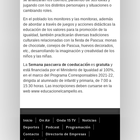
se analizarán los cuentos, partiendo de sus ideas y
jugando con los distintos personajes y situaciones o
cambiando roles.
En el poblado los monitores y las monitoras, además
de abordar a través de juegos y acciones didácticas la
educación de los valores para la promoción de la
igualdad, también practicarán diversas tradiciones
culturales relacionadas con la fiesta de Pascua: monas
de chocolate, conejos de Pascua, huevos decorados,
etc., desarrollando la imaginación y creatividad de los
niños y las niñas.
La
Semana pascuera de coeducación
es
gratuita
y
está financiada por el Ministerio de Igualdad al 100%,
en el marco del Programa Corresponsables 2021-22,
dirigida al alumnado de infantil y primaria, de 7:00 a
15:30 horas. Las inscripciones deben cursarse en la
web www educacionelcampello.es.
Inicio
On Air
Onda 15 TV
Noticias
Deportes
Podcast
Programación
Contacto
Directorio de Empresas