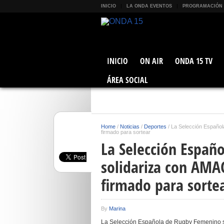
INICIO
LA ONDA EVENTOS
PROGRAMACIÓN
INICIO
ON AIR
ONDA 15 TV
ÁREA SOCIAL
Home
/
Noticias
/
Deportes
/
La Selección Español
firmado para sortear
La Selección Españ
solidariza con AMA
firmado para sorte
By
Marina
La Selección Española de Rugby Femenino s