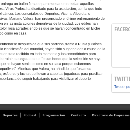
entrega un balón firmado para sortear entre todas aquellas
a Virus Protect ha diseñado para la asociación, con la que todo
el cáncer. Los concejales de Deportes, Vicente Alberola, e
usivas, Mariano Valera, han presenciado el último entrenamiento de
n en las instalaciones deportivas de la ciudad. Los ediles han
FACEB
 color rosa agradeciéndoles que se hayan concentrado en Elche
ado como en casa.
ntrenarse después de que sus partidos, frente a Rusia y Países
 la clasificación del mundial, hayan sido suspendidos a causa de la
buen trato recibido en todo momento y las comodidades para
Alberola ha asegurado que “es un honor que la selección se haya
 que se hayan sentido como en su casa porque estaremos
eportivas”. Mientras que Valera, ha añadido que “estamos
, esfuerzo y lucha que llevan a cabo las jugadoras para practicar
TWITT
mportancia de seguir trabajando para visibilizar el deporte
Tweets p
Deportes
Podcast
Programación
Contacto
Directorio de Empresas