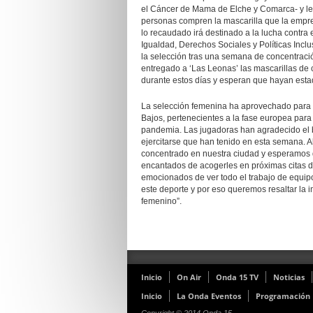
el Cáncer de Mama de Elche y Comarca- y le 
personas compren la mascarilla que la empres
lo recaudado irá destinado a la lucha contra 
Igualdad, Derechos Sociales y Políticas Incl
la selección tras una semana de concentració
entregado a ‘Las Leonas’ las mascarillas de
durante estos días y esperan que hayan est
La selección femenina ha aprovechado para e
Bajos, pertenecientes a la fase europea para
pandemia. Las jugadoras han agradecido el 
ejercitarse que han tenido en esta semana. 
concentrado en nuestra ciudad y esperamos
encantados de acogerles en próximas citas d
emocionados de ver todo el trabajo de equipo
este deporte y por eso queremos resaltar la i
femenino”.
Inicio
On Air
Onda 15 TV
Noticias
Inicio
La Onda Eventos
Programación