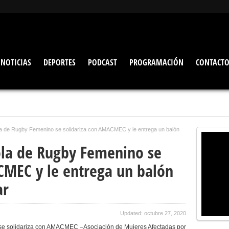
NOTICIAS
DEPORTES
PODCAST
PROGRAMACIÓN
CONTACT
a de Rugby Femenino se solidariza con AMACMEC y le entrega un balón
ola de Rugby Femenino se
CMEC y le entrega un balón
ar
Updated: octubre 27, 2020
e solidariza con AMACMEC –Asociación de Mujeres Afectadas por