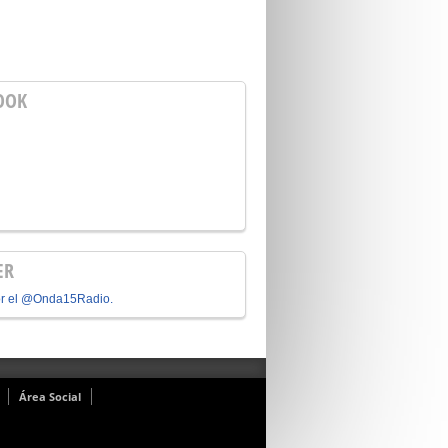
OOK
ER
or el @Onda15Radio.
Área Social