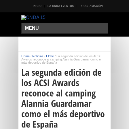
INICIO
LA ONDA EVENTOS
PROGRAMACIÓN
MENU
Home
/
Noticias
/
Elche
/
La segunda edición de los ACSI
Awards reconoce al camping Alannia Guardamar como el
más deportivo de España
La segunda edición de
los ACSI Awards
reconoce al camping
Alannia Guardamar
como el más deportivo
de España