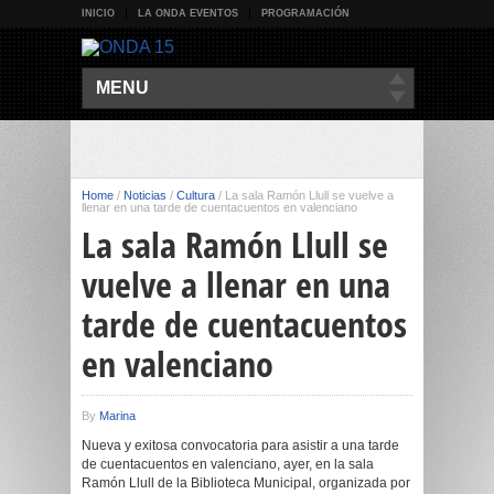
INICIO
LA ONDA EVENTOS
PROGRAMACIÓN
MENU
Home
/
Noticias
/
Cultura
/
La sala Ramón Llull se vuelve a
llenar en una tarde de cuentacuentos en valenciano
La sala Ramón Llull se
vuelve a llenar en una
tarde de cuentacuentos
en valenciano
By
Marina
Nueva y exitosa convocatoria para asistir a una tarde
de cuentacuentos en valenciano, ayer, en la sala
Ramón Llull de la Biblioteca Municipal, organizada por