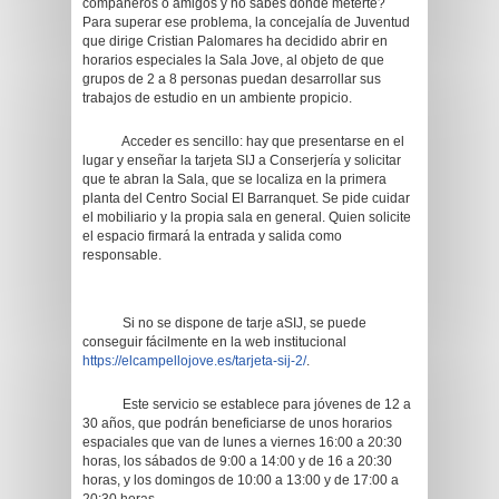
compañeros o amigos y no sabes dónde meterte?
Para superar ese problema, la concejalía de Juventud
que dirige Cristian Palomares ha decidido abrir en
horarios especiales la Sala Jove, al objeto de que
grupos de 2 a 8 personas puedan desarrollar sus
trabajos de estudio en un ambiente propicio.
Acceder es sencillo: hay que presentarse en el
lugar y enseñar la tarjeta SIJ a Conserjería y solicitar
que te abran la Sala, que se localiza en la primera
planta del Centro Social El Barranquet. Se pide cuidar
el mobiliario y la propia sala en general. Quien solicite
el espacio firmará la entrada y salida como
responsable.
Si no se dispone de tarje aSIJ, se puede
conseguir fácilmente en la web institucional
https://elcampellojove.es/tarjeta-sij-2/
.
Este servicio se establece para jóvenes de 12 a
30 años, que podrán beneficiarse de unos horarios
espaciales que van de lunes a viernes 16:00 a 20:30
horas, los sábados de 9:00 a 14:00 y de 16 a 20:30
horas, y los domingos de 10:00 a 13:00 y de 17:00 a