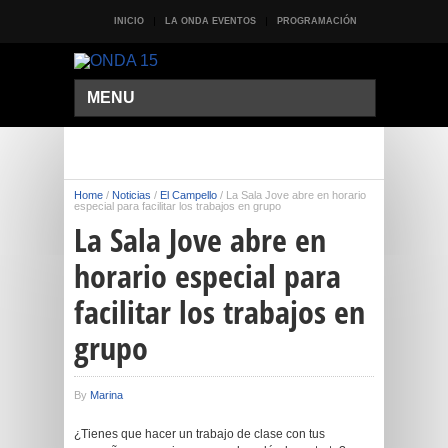
INICIO
LA ONDA EVENTOS
PROGRAMACIÓN
MENU
Home
/
Noticias
/
El Campello
/
La Sala Jove abre en horario
especial para facilitar los trabajos en grupo
La Sala Jove abre en
horario especial para
facilitar los trabajos en
grupo
By
Marina
¿Tienes que hacer un trabajo de clase con tus