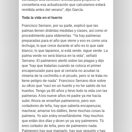
conselleria esa actualización que calculamos estará
remitida antes del verano”, dijo García.
Toda la vida en el huerto
Francisco Serrano, por su parte, explicó que las
palmas tienen distintas medidas y clases, así como el
procedimiento para obtenerlas. “Ya hay palmeras
preparadas para el año que viene y eso es como una
lechuga, lo que crece durante el año es lo que sale
blanco, lo que tapamos, si está verde, sigue verde. La
palma verde no será blanca en la vida”, señaló
Serrano. El palmerero alertó sobre las plagas y dijo
que “hay que tratarlas cuando se coloca el primer
encaperuzado para que al cerrarla no acudan la
miseria de la cochinilla o el picudo, pero si se trata no
tiene peligro de nada”. Francisco Serrano dice sobre
su oficio que “nací en un huerto y no he salido de los
huertos. Tengo ya 80 años y llevo todo la vida con las
palmeras. A los nueve años mi padre ya me hacía
subir. Ahora se enseñan palmereros, pero son
cortadores de leña, hay que saberla encaperuzar,
machear, amarrar los dátiles, tiene muchas cosas la
palmera. Yo aún estoy enseñándome. Hay muchos
que están dos días y dicen yo ya soy palmerero. Tú
eres cortador de leña, pero de palmerero nada.
Palmerero hay que mamarlo, hay que seguirlo y hay