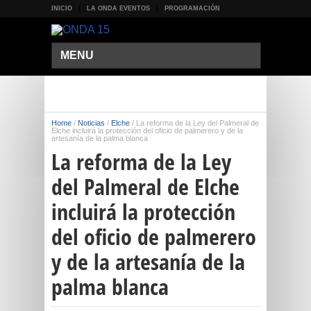
INICIO
LA ONDA EVENTOS
PROGRAMACIÓN
MENU
Home
/
Noticias
/
Elche
/
La reforma de la Ley del Palmeral de
Elche incluirá la protección del oficio de palmerero y de la
artesanía de la palma blanca
La reforma de la Ley
del Palmeral de Elche
incluirá la protección
del oficio de palmerero
y de la artesanía de la
palma blanca