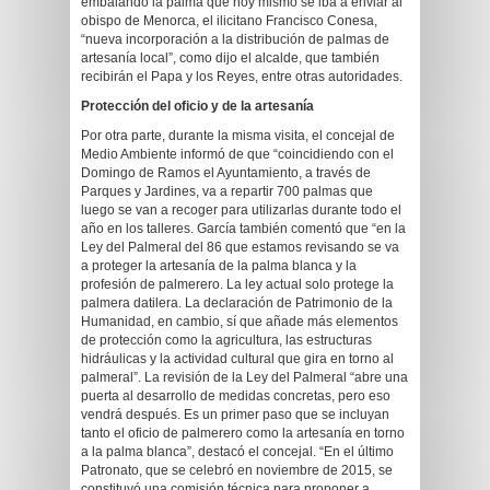
embalando la palma que hoy mismo se iba a enviar al
obispo de Menorca, el ilicitano Francisco Conesa,
“nueva incorporación a la distribución de palmas de
artesanía local”, como dijo el alcalde, que también
recibirán el Papa y los Reyes, entre otras autoridades.
Protección del oficio y de la artesanía
Por otra parte, durante la misma visita, el concejal de
Medio Ambiente informó de que “coincidiendo con el
Domingo de Ramos el Ayuntamiento, a través de
Parques y Jardines, va a repartir 700 palmas que
luego se van a recoger para utilizarlas durante todo el
año en los talleres. García también comentó que “en la
Ley del Palmeral del 86 que estamos revisando se va
a proteger la artesanía de la palma blanca y la
profesión de palmerero. La ley actual solo protege la
palmera datilera. La declaración de Patrimonio de la
Humanidad, en cambio, sí que añade más elementos
de protección como la agricultura, las estructuras
hidráulicas y la actividad cultural que gira en torno al
palmeral”. La revisión de la Ley del Palmeral “abre una
puerta al desarrollo de medidas concretas, pero eso
vendrá después. Es un primer paso que se incluyan
tanto el oficio de palmerero como la artesanía en torno
a la palma blanca”, destacó el concejal. “En el último
Patronato, que se celebró en noviembre de 2015, se
constituyó una comisión técnica para proponer a