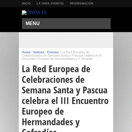
INICIO
LA ONDA EVENTOS
PROGRAMACIÓN
MENU
Home
/
Noticias
/
Eventos
/
La Red Europea de
Celebraciones de Semana Santa y Pascua celebra el III
Encuentro Europeo de Hermandades y Cofradías
La Red Europea de
Celebraciones de
Semana Santa y Pascua
celebra el III Encuentro
Europeo de
Hermandades y