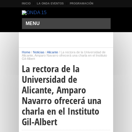
INICIO
LA ONDA EVENTOS
PROGRAMACIÓN
MENU
Home
/
Noticias
/
Alicante
/
La rectora de la Universidad de
Alicante, Amparo Navarro ofrecerá una charla en el Instituto
Gil-Albert
La rectora de la
Universidad de
Alicante, Amparo
Navarro ofrecerá una
charla en el Instituto
Gil-Albert