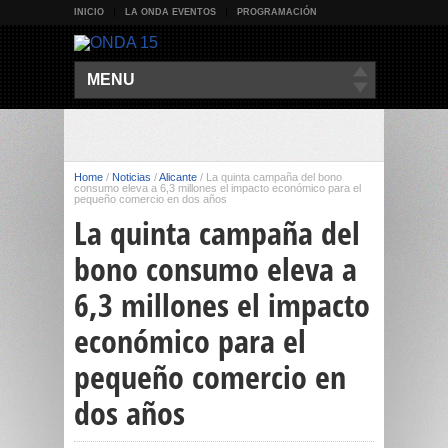
INICIO
LA ONDA EVENTOS
PROGRAMACIÓN
MENU
Home
/
Noticias
/
Alicante
/
La quinta campaña del bono
consumo eleva a 6,3 millones el impacto económico para el
pequeño comercio en dos años
La quinta campaña del
bono consumo eleva a
6,3 millones el impacto
económico para el
pequeño comercio en
dos años