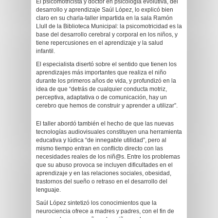
El psicomotricista y doctor en psicología evolutiva, del
desarrollo y aprendizaje Saúl López, lo explicó bien
claro en su charla-taller impartida en la sala Ramón
Llull de la Biblioteca Municipal: la psicomotricidad es la
base del desarrollo cerebral y corporal en los niños, y
tiene repercusiones en el aprendizaje y la salud
infantil.
El especialista disertó sobre el sentido que tienen los
aprendizajes más importantes que realiza el niño
durante los primeros años de vida, y profundizó en la
idea de que “detrás de cualquier conducta motriz,
perceptiva, adaptativa o de comunicación, hay un
cerebro que hemos de construir y aprender a utilizar”.
El taller abordó también el hecho de que las nuevas
tecnologías audiovisuales constituyen una herramienta
educativa y lúdica “de innegable utilidad”, pero al
mismo tiempo entran en conflicto directo con las
necesidades reales de los niñ@s. Entre los problemas
que su abuso provoca se incluyen dificultades en el
aprendizaje y en las relaciones sociales, obesidad,
trastornos del sueño o retraso en el desarrollo del
lenguaje.
Saúl López sintetizó los conocimientos que la
neurociencia ofrece a madres y padres, con el fin de