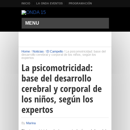
INICIO
LA ONDA EVENTOS
PROGRAMACIÓN
MENU
Home
/
Noticias
/
El Campello
/
La psicomotricidad: base del
desarrollo cerebral y corporal de los niños, según los
expertos
La psicomotricidad:
base del desarrollo
cerebral y corporal de
los niños, según los
expertos
By
Marina