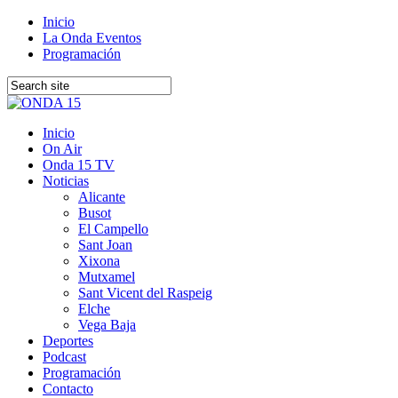
Inicio
La Onda Eventos
Programación
Inicio
On Air
Onda 15 TV
Noticias
Alicante
Busot
El Campello
Sant Joan
Xixona
Mutxamel
Sant Vicent del Raspeig
Elche
Vega Baja
Deportes
Podcast
Programación
Contacto