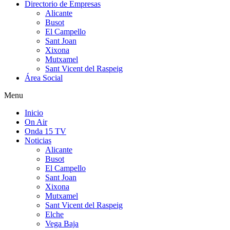
Directorio de Empresas
Alicante
Busot
El Campello
Sant Joan
Xixona
Mutxamel
Sant Vicent del Raspeig
Área Social
Menu
Inicio
On Air
Onda 15 TV
Noticias
Alicante
Busot
El Campello
Sant Joan
Xixona
Mutxamel
Sant Vicent del Raspeig
Elche
Vega Baja