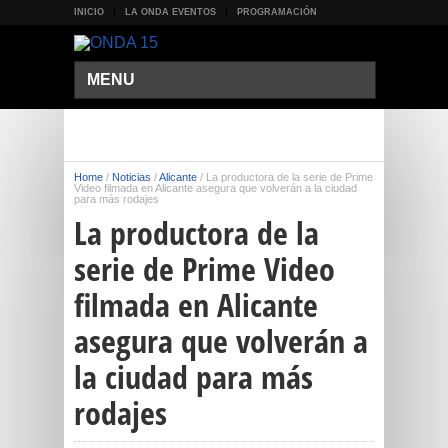
INICIO
LA ONDA EVENTOS
PROGRAMACIÓN
MENU
Home
/
Noticias
/
Alicante
/
La productora de la serie de Prime
Video filmada en Alicante asegura que volverán a la ciudad
para más rodajes
La productora de la
serie de Prime Video
filmada en Alicante
asegura que volverán a
la ciudad para más
rodajes