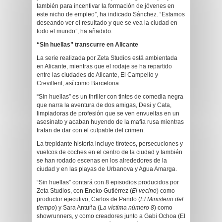
también para incentivar la formación de jóvenes en
este nicho de empleo”, ha indicado Sánchez. “Estamos
deseando ver el resultado y que se vea la ciudad en
todo el mundo”, ha añadido.
“Sin huellas” transcurre en Alicante
La serie realizada por Zeta Studios está ambientada
en Alicante, mientras que el rodaje se ha repartido
entre las ciudades de Alicante, El Campello y
Crevillent, así como Barcelona.
“Sin huellas” es un thriller con tintes de comedia negra
que narra la aventura de dos amigas, Desi y Cata,
limpiadoras de profesión que se ven envueltas en un
asesinato y acaban huyendo de la mafia rusa mientras
tratan de dar con el culpable del crimen.
La trepidante historia incluye tiroteos, persecuciones y
vuelcos de coches en el centro de la ciudad y también
se han rodado escenas en los alrededores de la
ciudad y en las playas de Urbanova y Agua Amarga.
“Sin huellas” contará con 8 episodios producidos por
Zeta Studios, con Eneko Gutiérrez (
El vecino
) como
productor ejecutivo, Carlos de Pando (
El Ministerio del
tiempo
) y Sara Antuña (
La víctima número 8
) como
showrunners, y como creadores junto a Gabi Ochoa (El