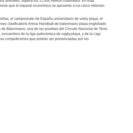
los arenales, supera los 11.000 metros cuadrados. En esta
e prevé que el impacto económico se aproxime a los cinco millones
trellas, el campeonato de España universitario de voley playa, el
orneo clasificatorio Arena Handball de balonmano playa englobado
a de Balonmano; una de las pruebas del Circuito Nacional de Tenis
 encuentros de la liga autonómica de rugby.playa, y de la Liga
 las competiciones que podrán ser presenciadas por los