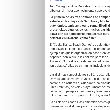
Toni Gallego, edil de Deportes: “Es un privil
albergar el mayor acontecimiento deportivo d
La primera de las tres semanas de compet
sábado en las playas de San Juan y Muchav
autonómico, tenis amateur y remo. El edil d
presenciado algunos de los muchos partidos
playa con las condiciones necesarias para
celebrar en un arenal como éste”
El ‘Costa Blanca Beach Games’ de este año 
deportivas, tanto masculinas como femeninas.
ejemplo de que la organización hace bien la
deportes, con lo que eso conlleva para los d
Alicante”. Son estos en esta anualidad: voley
tenis playa. A ellas se suman las inclusivas 
Las distintas competiciones se irán desarr
Universitario de voley-playa, con el que se c
semana, de acuerdo al calendario, se disputa
‘Tres Estrellas’, de voley-playa. Un torneo in
cerca de 40 parejas -masculinas y femeninas-
a tres semanas de deporte en las playas de 
La asistencia a todas las competiciones es g
presenciar los distintos partidos que disputen 