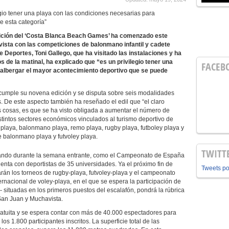
egio tener una playa con las condiciones necesarias para
e esta categoría”
ición del ‘Costa Blanca Beach Games’ ha comenzado este
ista con las competiciones de balonmano infantil y cadete
e Deportes, Toni Gallego, que ha visitado las instalaciones y ha
 de la matinal, ha explicado que “es un privilegio tener una
FACEB
 albergar el mayor acontecimiento deportivo que se puede
cumple su novena edición y se disputa sobre seis modalidades
 De este aspecto también ha reseñado el edil que “el claro
s cosas, es que se ha visto obligada a aumentar el número de
istintos sectores económicos vinculados al turismo deportivo de
 playa, balonmano playa, remo playa, rugby playa, futboley playa y
de balonmano playa y futvoley playa.
TWITT
ollando durante la semana entrante, como el Campeonato de España
uenta con deportistas de 35 universidades. Ya el próximo fin de
Tweets p
rán los torneos de rugby-playa, futvoley-playa y el campeonato
ternacional de voley-playa, en el que se espera la participación de
 situadas en los primeros puestos del escalafón, pondrá la rúbrica
San Juan y Muchavista.
ratuita y se espera contar con más de 40.000 espectadores para
los 1.800 participantes inscritos. La superficie total de las