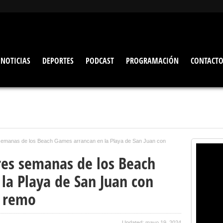
NOTICIAS
DEPORTES
PODCAST
PROGRAMACIÓN
CONTACT
s semanas de los Beach Games arrancan en la Playa de San Juan con
tres semanas de los Beach
la Playa de San Juan con
y remo
Updated: mayo 19, 2024