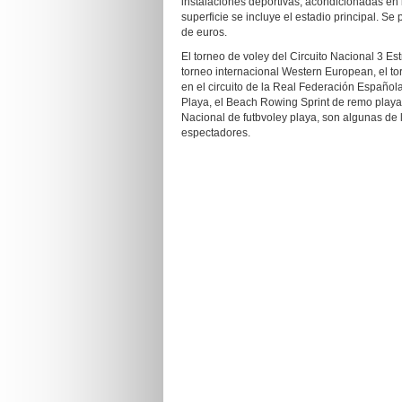
instalaciones deportivas, acondicionadas en 
superficie se incluye el estadio principal. S
de euros.
El torneo de voley del Circuito Nacional 3 Es
torneo internacional Western European, el t
en el circuito de la Real Federación Español
Playa, el Beach Rowing Sprint de remo playa,
Nacional de futbvoley playa, son algunas de
espectadores.