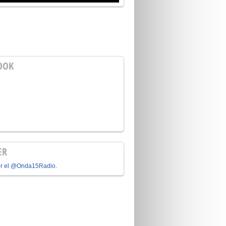
OOK
ER
or el @Onda15Radio.