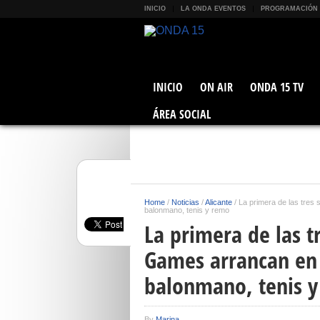
INICIO
LA ONDA EVENTOS
PROGRAMACIÓN
INICIO
ON AIR
ONDA 15 TV
ÁREA SOCIAL
Home
/
Noticias
/
Alicante
/
La primera de las tre
balonmano, tenis y remo
La primera de las 
Games arrancan en 
balonmano, tenis 
By
Marina