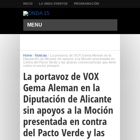
INICIO
LA ONDA EVENTOS
PROGRAMACIÓN
MENU
Home
/
Noticias
/
La portavoz de VOX Gema Aleman en la
Diputación de Alicante sin apoyos a la Moción presentada en
contra del Pacto Verde y las graves consecuencias que tiene
sobre el sector primario
La portavoz de VOX
Gema Aleman en la
Diputación de Alicante
sin apoyos a la Moción
presentada en contra
del Pacto Verde y las