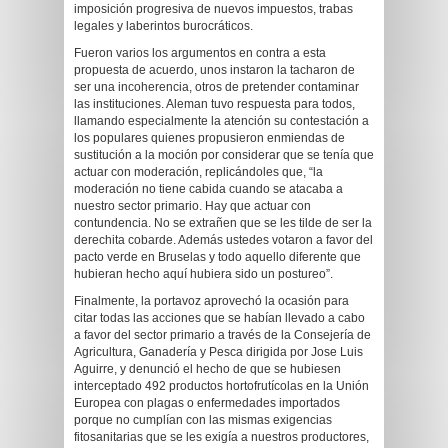
imposición progresiva de nuevos impuestos, trabas
legales y laberintos burocráticos.
Fueron varios los argumentos en contra a esta
propuesta de acuerdo, unos instaron la tacharon de
ser una incoherencia, otros de pretender contaminar
las instituciones. Aleman tuvo respuesta para todos,
llamando especialmente la atención su contestación a
los populares quienes propusieron enmiendas de
sustitución a la moción por considerar que se tenía que
actuar con moderación, replicándoles que, “la
moderación no tiene cabida cuando se atacaba a
nuestro sector primario. Hay que actuar con
contundencia. No se extrañen que se les tilde de ser la
derechita cobarde. Además ustedes votaron a favor del
pacto verde en Bruselas y todo aquello diferente que
hubieran hecho aquí hubiera sido un postureo”.
Finalmente, la portavoz aprovechó la ocasión para
citar todas las acciones que se habían llevado a cabo
a favor del sector primario a través de la Consejería de
Agricultura, Ganadería y Pesca dirigida por Jose Luis
Aguirre, y denunció el hecho de que se hubiesen
interceptado 492 productos hortofrutícolas en la Unión
Europea con plagas o enfermedades importados
porque no cumplían con las mismas exigencias
fitosanitarias que se les exigía a nuestros productores,