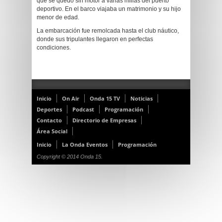
que se quedó sin motor a varias millas del puerto
deportivo. En el barco viajaba un matrimonio y su hijo
menor de edad.
La embarcación fue remolcada hasta el club náutico,
donde sus tripulantes llegaron en perfectas
condiciones.
Inicio
On Air
Onda 15 TV
Noticias
Deportes
Podcast
Programación
Contacto
Directorio de Empresas
Área Social
Inicio
La Onda Eventos
Programación
Copyright © 2014 Onda 15.