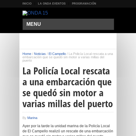
INICIO
LA ONDA EVENTOS
PROGRAMACIÓN
MENU
Home
/
Noticias
/
El Campello
/
La Policía Local rescata a una
embarcación que se quedó sin motor a varias millas del
puerto
La Policía Local rescata
a una embarcación que
se quedó sin motor a
varias millas del puerto
By
Marina
Ayer por la tarde la unidad marina de la Policía Local
de El Campello realizó un rescate de una embarcación