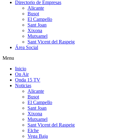
Directorio de Empresas
Alicante
Busot
El Campello
Sant Joan
Xixona
Mutxamel
Sant Vicent del Raspeig
Área Social
Menu
Inicio
On Air
Onda 15 TV
Noticias
Alicante
Busot
El Campello
Sant Joan
Xixona
Mutxamel
Sant Vicent del Raspeig
Elche
Vega Baja