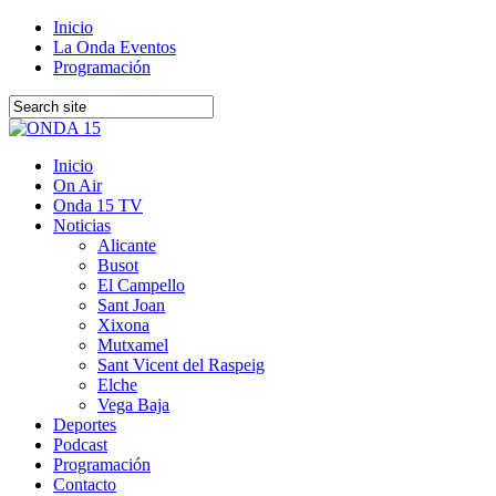
Inicio
La Onda Eventos
Programación
Inicio
On Air
Onda 15 TV
Noticias
Alicante
Busot
El Campello
Sant Joan
Xixona
Mutxamel
Sant Vicent del Raspeig
Elche
Vega Baja
Deportes
Podcast
Programación
Contacto