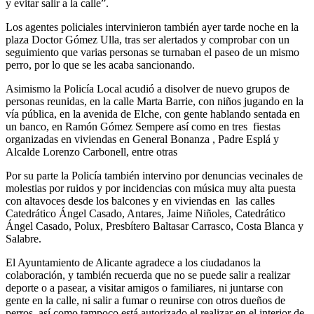
y evitar salir a la calle”.
Los agentes policiales intervinieron también ayer tarde noche en la
plaza Doctor Gómez Ulla, tras ser alertados y comprobar con un
seguimiento que varias personas se turnaban el paseo de un mismo
perro, por lo que se les acaba sancionando.
Asimismo la Policía Local acudió a disolver de nuevo grupos de
personas reunidas, en la calle Marta Barrie, con niños jugando en la
vía pública, en la avenida de Elche, con gente hablando sentada en
un banco, en Ramón Gómez Sempere así como en tres fiestas
organizadas en viviendas en General Bonanza , Padre Esplá y
Alcalde Lorenzo Carbonell, entre otras
Por su parte la Policía también intervino por denuncias vecinales de
molestias por ruidos y por incidencias con música muy alta puesta
con altavoces desde los balcones y en viviendas en las calles
Catedrático Ángel Casado, Antares, Jaime Niñoles, Catedrático
Ángel Casado, Polux, Presbítero Baltasar Carrasco, Costa Blanca y
Salabre.
El Ayuntamiento de Alicante agradece a los ciudadanos la
colaboración, y también recuerda que no se puede salir a realizar
deporte o a pasear, a visitar amigos o familiares, ni juntarse con
gente en la calle, ni salir a fumar o reunirse con otros dueños de
perros, así como tampoco está autorizado el realizar en el interior de