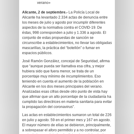
verano»
Alicante, 2 de septiembre.-
La Policía Local de
Alicante ha levantado 2.334 actas de denuncia entre
los meses de julio y agosto por incumplir diferentes
aspectos de la normativa contra el COVID-19. De
éstas, 998 corresponden a julio y 1.336 a agosto. El
conjunto de estas propuestas de sanción se
circunscribe a establecimientos, no llevar las obligadas
mascarillas, la práctica del “botellón” o fumar en
espacios públicos.
José Ramón González, concejal de Seguridad, afirma
que “aunque pueda ser llamativa esa cifra, y mejor
hubiera sido que fuera menor, se trata de un
porcentaje muy mínimo de incumplimientos. Eso
teniendo en cuenta el aumento de la población en
Alicante en los dos meses principales del verano.
Analizadas esas cifras desde otro punto de vista hay
que afirmar que un alto porcentaje de la ciudadanía ha
cumplido las directrices en materia sanitaria para evitar
la propagación del coronavirus”.
Las actas en establecimientos sumaron un total de 226
en julio y agosto. 59 en el primer mes y 167 en agosto.
El mayor número de ellas se debieron, principalmente,
a sobrepasar el aforo permitido y a no controlar, por