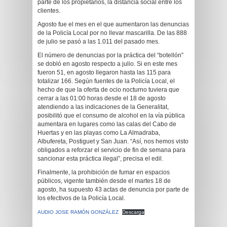
parte de los propietarios, la distancia social entre los
clientes.
Agosto fue el mes en el que aumentaron las denuncias
de la Policía Local por no llevar mascarilla. De las 888
de julio se pasó a las 1.011 del pasado mes.
El número de denuncias por la práctica del “botellón”
se dobló en agosto respecto a julio. Si en este mes
fueron 51, en agosto llegaron hasta las 115 para
totalizar 166. Según fuentes de la Policía Local, el
hecho de que la oferta de ocio nocturno tuviera que
cerrar a las 01:00 horas desde el 18 de agosto
atendiendo a las indicaciones de la Generalitat,
posibilitó que el consumo de alcohol en la vía pública
aumentara en lugares como las calas del Cabo de
Huertas y en las playas como La Almadraba,
Albufereta, Postiguet y San Juan. “Así, nos hemos visto
obligados a reforzar el servicio de fin de semana para
sancionar esta práctica ilegal”, precisa el edil.
Finalmente, la prohibición de fumar en espacios
públicos, vigente también desde el martes 18 de
agosto, ha supuesto 43 actas de denuncia por parte de
los efectivos de la Policía Local.
AUDIO JOSE RAMÓN GONZÁLEZ
Descarga