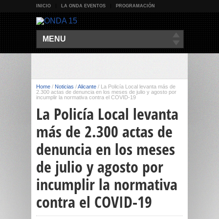
INICIO
LA ONDA EVENTOS
PROGRAMACIÓN
MENU
Home
/
Noticias
/
Alicante
/
La Policía Local levanta más de
2.300 actas de denuncia en los meses de julio y agosto por
incumplir la normativa contra el COVID-19
La Policía Local levanta
más de 2.300 actas de
denuncia en los meses
de julio y agosto por
incumplir la normativa
contra el COVID-19