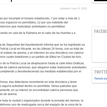
Updated: mayo 9, 2020
 por incumplir el horario establecido, 7 por estar a más de 1
ilizar espacios no permitidos, 12 por uso indebido del
omercios que realizaban actividades no permitidas
FACEB
cando en cala de la Palmera en el cabo de las Huertas y a
a de Seguridad del Ayuntamiento informa que se ha registrado un
olicía Local en Alicante, en las últimas 24 horas, con un total de
el estado de alarma, y se intervino en una discoteca con catorce
ron cuatro botellones y un partido de fútbol en Ciudad de Asís.
o de la Policía Local se desplazaron hasta la calle Artes Gráficas,
tal de catorce personas, que alegaron estar realizando actividades
TWITT
incumpliendo y desobedeciendo las medidas establecidas por el
Tweets p
horas, tras detectarse movimiento en esta discoteca y tener
 alguna actividad dentro no permitida. Varias patrullas que
amente, en su interior se encontraban catorce personas que
do de alarma.
por toda la ciudad y organizados durante la jornada del viernes, la
 botellones uno de madrugada cerca del espigón de la zona de la