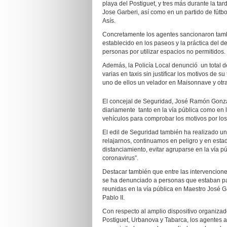
playa del Postiguet, y tres más durante la t
Jose Garberi, así como en un partido de fút
Asís.
Concretamente los agentes sancionaron tambi
establecido en los paseos y la práctica del d
personas por utilizar espacios no permitidos.
Además, la Policía Local denunció un total d
varias en taxis sin justificar los motivos de 
uno de ellos un velador en Maisonnave y otra
El concejal de Seguridad, José Ramón Gonzál
diariamente tanto en la vía pública como en 
vehículos para comprobar los motivos por los
El edil de Seguridad también ha realizado un
relajarnos, continuamos en peligro y en est
distanciamiento, evitar agruparse en la vía pú
coronavirus”.
Destacar también que entre las intervencione
se ha denunciado a personas que estaban pa
reunidas en la vía pública en Maestro José G
Pablo II.
Con respecto al amplio dispositivo organizad
Postiguet, Urbanova y Tabarca, los agentes a