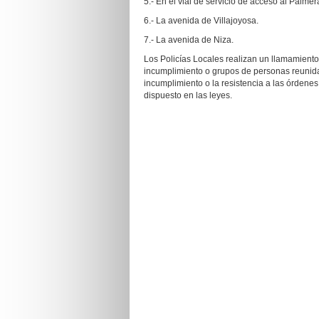
5.- En el vial de servicio de acceso al Palmera
6.- La avenida de Villajoyosa.
7.- La avenida de Niza.
Los Policías Locales realizan un llamamiento
incumplimiento o grupos de personas reunida
incumplimiento o la resistencia a las órdene
dispuesto en las leyes.