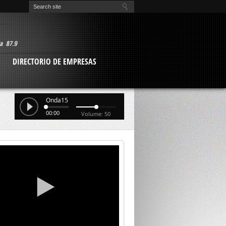
O
DIRECTORIO DE EMPRESAS
Onda15
00:00
Volume: 50