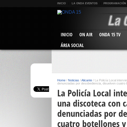
INICIO
LA ONDA EVENTOS
PROGRAMACIÓN
INICIO
ON AIR
ONDA 15 TV
ÁREA SOCIAL
Home
/
Noticias
/
Alicante
/
La Policía Local inter
denunciadas por desobediencia, disuelven cuatro bo
La Policía Local in
una discoteca con 
denunciadas por de
cuatro botellones y