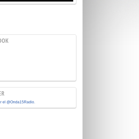
OOK
ER
or el @Onda15Radio.