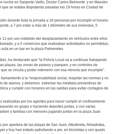
arde noche en Sargento Vaillo, Doctor Carlos Belmonte y en Maestro
bol que se estaba disputando pasadas las 19 horas en Ciudad de
én durante toda la jornada a 16 personas por incumplir el horario
eporte, a 7 por estar a más de 1 kilómetro de sus viviendas, 5
e 12 por uso indebido del desplazamiento en vehículos entre ellos
su traslado, y a 5 comercios que realizaban actividades no permitidas,
 acta en un bar en la plaza Palmeretes.
ez, ha destacado que “la Policía Local va a continuar trabajando
las playas, las zonas de paseos y parques, y en controles de
 que se circula y poder intervenir con esa minoría que incumple”.
 llamamiento a la “responsabilidad social, respetar las normas y no
ado de alarma, y debemos extremar las medidas preventivas de
blica y cumplir con horarios en las salidas para evitar contagios de
s realizadas por los agentes para hacer cumplir el confinamiento
seando en grupo o haciendo deportes juntas, y con varias
arberi y familias con menores jugando juntos en la plaza Juan
o por apertura de las playas de San Juan, Albufereta, Almadraba,
yer y hoy han estado patrullando a pie, en bicicletas y con quads