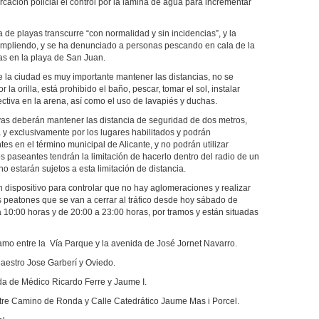
rcación policial el control por la lámina de agua para incrementar
 de playas transcurre “con normalidad y sin incidencias”, y la
mpliendo, y se ha denunciado a personas pescando en cala de la
as en la playa de San Juan.
 la ciudad es muy importante mantener las distancias, no se
la orilla, está prohibido el baño, pescar, tomar el sol, instalar
olectiva en la arena, así como el uso de lavapiés y duchas.
as deberán mantener las distancia de seguridad de dos metros,
 y exclusivamente por los lugares habilitados y podrán
tes en el término municipal de Alicante, y no podrán utilizar
s paseantes tendrán la limitación de hacerlo dentro del radio de un
no estarán sujetos a esta limitación de distancia.
un dispositivo para controlar que no hay aglomeraciones y realizar
as peatones que se van a cerrar al tráfico desde hoy sábado de
 10:00 horas y de 20:00 a 23:00 horas, por tramos y están situadas
ramo entre la Vía Parque y la avenida de José Jornet Navarro.
aestro Jose Garberí y Oviedo.
da de Médico Ricardo Ferre y Jaume I.
entre Camino de Ronda y Calle Catedrático Jaume Mas i Porcel.