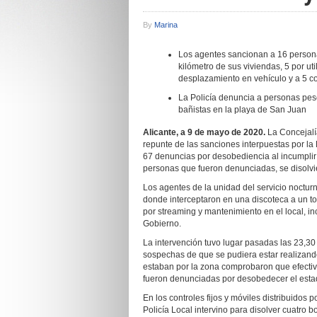
By
Marina
Los agentes sancionan a 16 personas
kilómetro de sus viviendas, 5 por ut
desplazamiento en vehículo y a 5 c
La Policía denuncia a personas pes
bañistas en la playa de San Juan
Alicante, a 9 de mayo de 2020.
La Concejalí
repunte de las sanciones interpuestas por la P
67 denuncias por desobediencia al incumplir 
personas que fueron denunciadas, se disolvie
Los agentes de la unidad del servicio nocturn
donde interceptaron en una discoteca a un to
por streaming y mantenimiento en el local, 
Gobierno.
La intervención tuvo lugar pasadas las 23,30 
sospechas de que se pudiera estar realizando
estaban por la zona comprobaron que efectiv
fueron denunciadas por desobedecer el esta
En los controles fijos y móviles distribuidos 
Policía Local intervino para disolver cuatro