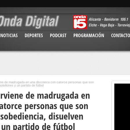
NOTICIAS
DEPORTES
PODCAST
PROGRAMACIÓN
CONTACT
viene de madrugada en una discoteca con catorce personas que son
tellones y un partido de fútbol
terviene de madrugada en
catorce personas que son
sobediencia, disuelven
 un partido de fútbol