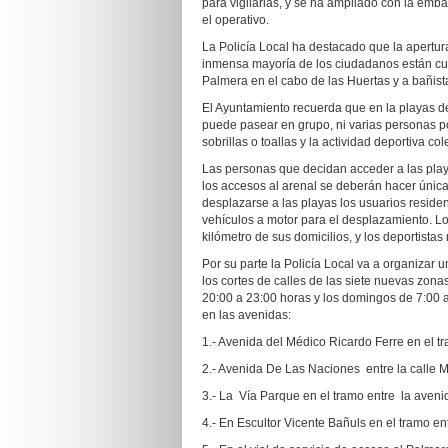
para vigilarlas, y se ha ampliado con la emba
el operativo.
La Policía Local ha destacado que la apertura
inmensa mayoría de los ciudadanos están cu
Palmera en el cabo de las Huertas y a bañist
El Ayuntamiento recuerda que en la playas de
puede pasear en grupo, ni varias personas por 
sobrillas o toallas y la actividad deportiva c
Las personas que decidan acceder a las play
los accesos al arenal se deberán hacer única
desplazarse a las playas los usuarios residen
vehículos a motor para el desplazamiento. Lo
kilómetro de sus domicilios, y los deportistas 
Por su parte la Policía Local va a organizar 
los cortes de calles de las siete nuevas zon
20:00 a 23:00 horas y los domingos de 7:00 a
en las avenidas:
1.- Avenida del Médico Ricardo Ferre en el t
2.- Avenida De Las Naciones entre la calle M
3.- La Vía Parque en el tramo entre la aveni
4.- En Escultor Vicente Bañuls en el tramo 