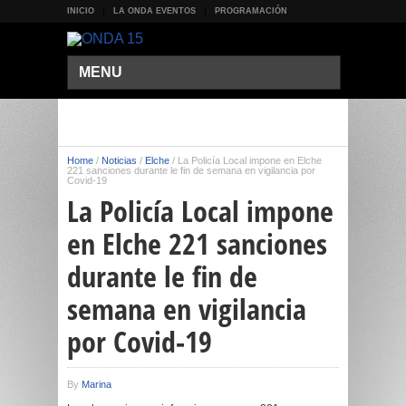
INICIO
LA ONDA EVENTOS
PROGRAMACIÓN
MENU
Home
/
Noticias
/
Elche
/
La Policía Local impone en Elche
221 sanciones durante le fin de semana en vigilancia por
Covid-19
La Policía Local impone
en Elche 221 sanciones
durante le fin de
semana en vigilancia
por Covid-19
By
Marina