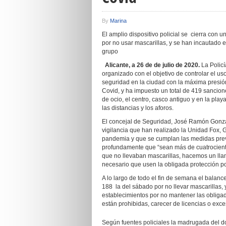
By
Marina
El amplio dispositivo policial se cierra con 
por no usar mascarillas, y se han incautado
grupo
Alicante, a 26 de de julio de 2020.
La Policí
organizado con el objetivo de controlar el us
seguridad en la ciudad con la máxima presión 
Covid, y ha impuesto un total de 419 sancio
de ocio, el centro, casco antiguo y en la pl
las distancias y los aforos.
El concejal de Seguridad, José Ramón González
vigilancia que han realizado la Unidad Fox, G
pandemia y que se cumplan las medidas prev
profundamente que “sean más de cuatrocient
que no llevaban mascarillas, hacemos un lla
necesario que usen la obligada protección 
A lo largo de todo el fin de semana el balanc
188 la del sábado por no llevar mascarillas
establecimientos por no mantener las obliga
están prohibidas, carecer de licencias o ex
Según fuentes policiales la madrugada del 