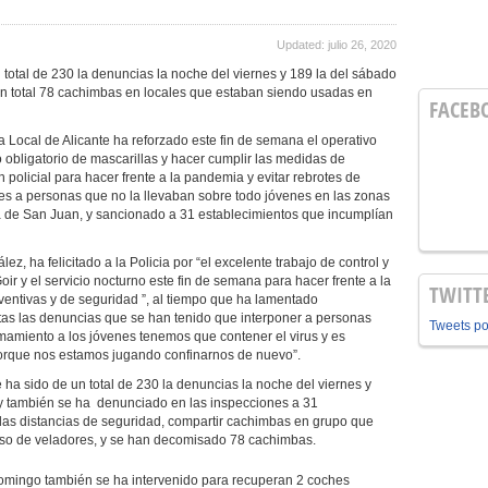
Updated: julio 26, 2020
un total de 230 la denuncias la noche del viernes y 189 la del sábado
 en total 78 cachimbas en locales que estaban siendo usadas en
FACEB
a Local de Alicante ha reforzado este fin de semana el operativo
o obligatorio de mascarillas y hacer cumplir las medidas de
policial para hacer frente a la pandemia y evitar rebrotes de
nes a personas que no la llevaban sobre todo jóvenes en las zonas
aya de San Juan, y sancionado a 31 establecimientos que incumplían
, ha felicitado a la Policia por “el excelente trabajo de control y
oir y el servicio nocturno este fin de semana para hacer frente a la
TWITT
entivas y de seguridad ”, al tiempo que ha lamentado
as las denuncias que se han tenido que interponer a personas
Tweets p
mamiento a los jóvenes tenemos que contener el virus y es
porque nos estamos jugando confinarnos de nuevo”.
e ha sido de un total de 230 la denuncias la noche del viernes y
, y también se ha denunciado en las inspecciones a 31
das distancias de seguridad, compartir cachimbas en grupo que
ceso de veladores, y se han decomisado 78 cachimbas.
domingo también se ha intervenido para recuperan 2 coches