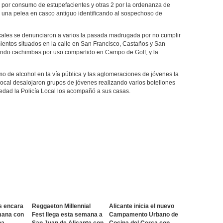
s por consumo de estupefacientes y otras 2 por la ordenanza de
to una pelea en casco antiguo identificando al sospechoso de
cales se denunciaron a varios la pasada madrugada por no cumplir
mientos situados en la calle en San Francisco, Castaños y San
iendo cachimbas por uso compartido en Campo de Golf, y la
mo de alcohol en la vía pública y las aglomeraciones de jóvenes la
 Local desalojaron grupos de jóvenes realizando varios botellones
edad la Policía Local los acompañó a sus casas.
s encara
Reggaeton Millennial
Alicante inicia el nuevo
mana con
Fest llega esta semana a
Campamento Urbano de