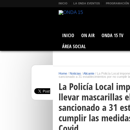
INICIO
LA ONDA EVENTOS
PROGRAMACIÓN
INICIO
ON AIR
ONDA 15 TV
ÁREA SOCIAL
Home
/
Noticias
/
Alicante
/
La Policía Local impone
sancionado a 31 establecimientos por no cumplir l
La Policía Local i
llevar mascarillas 
sancionado a 31 es
cumplir las medidas
Covid