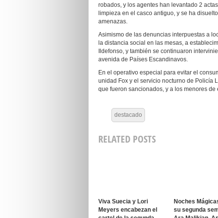
robados, y los agentes han levantado 2 acta
limpieza en el casco antiguo, y se ha disuel
amenazas.
Asimismo de las denuncias interpuestas a lo
la distancia social en las mesas, a estableci
Ildefonso, y también se continuaron intervin
avenida de Países Escandinavos.
En el operativo especial para evitar el consu
unidad Fox y el servicio nocturno de Policía
que fueron sancionados, y a los menores de 
destacado
RELATED POSTS
Viva Suecia y Lori
Noches Mágica
Meyers encabezan el
su segunda se