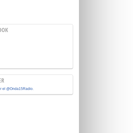
OOK
ER
or el @Onda15Radio.