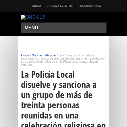
INICIO
LA ONDA EVENTOS
PROGRAMACIÓN
MENU
Home
/
Noticias
/
Alicante
/
La Policía Local disuelve y
sanciona a un grupo de más de treinta personas reunidas en
una celebración religiosa en la Playa de la Almadraba en
Alicante
La Policía Local
disuelve y sanciona a
un grupo de más de
treinta personas
reunidas en una
celebración religiosa en