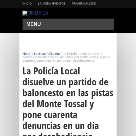
INICIO
LA ONDA EVENTOS
PROGRAMACIÓN
MENU
Home
/
Noticias
/
Alicante
/
La Policía Local disuelve un
partido de baloncesto en las pistas del Monte Tossal y pone
cuarenta denuncias en un día por desobediencia
La Policía Local
disuelve un partido de
baloncesto en las pistas
del Monte Tossal y
pone cuarenta
denuncias en un día