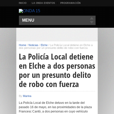
INICIO
LA ONDA EVENTOS
PROGRAMACIÓN
MENU
Home
/
Noticias
/
Elche
/
La Policía Local detiene en Elche a
dos personas por un presunto delito de robo con fuerza
La Policía Local detiene
en Elche a dos personas
por un presunto delito
de robo con fuerza
By
Marina
La Policía Local de Elche detuvo en la tarde del
pasado 16 de mayo, en las proximidades de la plaza
Francesc Cantó, a dos personas en cuyo vehículo