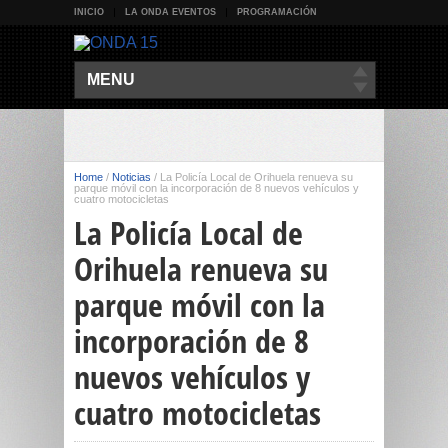
INICIO
LA ONDA EVENTOS
PROGRAMACIÓN
MENU
Home
/
Noticias
/
La Policía Local de Orihuela renueva su
parque móvil con la incorporación de 8 nuevos vehículos y
cuatro motocicletas
La Policía Local de
Orihuela renueva su
parque móvil con la
incorporación de 8
nuevos vehículos y
cuatro motocicletas