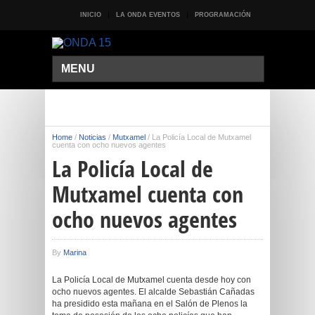
INICIO
LA ONDA EVENTOS
PROGRAMACIÓN
MENU
Home
/
Noticias
/
Mutxamel
/
La Policía Local de Mutxamel
cuenta con ocho nuevos agentes
La Policía Local de
Mutxamel cuenta con
ocho nuevos agentes
By
Marina
La Policía Local de Mutxamel cuenta desde hoy con
ocho nuevos agentes. El alcalde Sebastián Cañadas
ha presidido esta mañana en el Salón de Plenos la