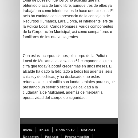
toma de posesión de los ocho policías que han
obtenido plaza de turno libre, aunque tres de ellos ya
trabajaban como interinos desde hace unos meses. El
acto ha contado con la presencia de la concejala de
Recursos Humanos, Lara Llorca, el intendente jefe de
la Policía Local, Carlos Pomares, varios componentes
de la Corporación Municipal, así como compañeros o
familiares de los nuevos agentes.
Con estas incorporaciones, el cuerpo de la Policía
Local de Mutxamel alcanza los 51 componentes, una
cifra que todavía podrá crecer más en unos meses. El
alcalde ha dado la felicitado a todos los agentes, seis
chicos y dos chicas, y ha destacado que estos
refuerzos de la plantilla son fundamentales para seguir
prestando un servicio eficaz y de calidad a la
ciudadanía de Mutxamel, además de mejorar la
operatividad del cuerpo de seguridad.
Inicio
On Air
Onda 15 TV
Noticias
Deportes
Podcast
Programación