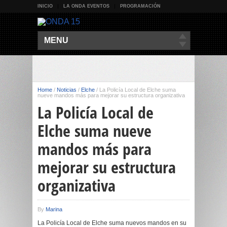
INICIO
LA ONDA EVENTOS
PROGRAMACIÓN
MENU
Home
/
Noticias
/
Elche
/
La Policía Local de Elche suma
nueve mandos más para mejorar su estructura organizativa
La Policía Local de
Elche suma nueve
mandos más para
mejorar su estructura
organizativa
By
Marina
La Policía Local de Elche suma nuevos mandos en su