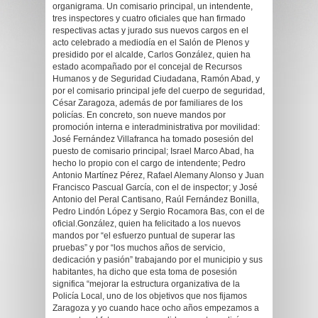
organigrama. Un comisario principal, un intendente,
tres inspectores y cuatro oficiales que han firmado
respectivas actas y jurado sus nuevos cargos en el
acto celebrado a mediodía en el Salón de Plenos y
presidido por el alcalde, Carlos González, quien ha
estado acompañado por el concejal de Recursos
Humanos y de Seguridad Ciudadana, Ramón Abad, y
por el comisario principal jefe del cuerpo de seguridad,
César Zaragoza, además de por familiares de los
policías. En concreto, son nueve mandos por
promoción interna e interadministrativa por movilidad:
José Fernández Villafranca ha tomado posesión del
puesto de comisario principal; Israel Marco Abad, ha
hecho lo propio con el cargo de intendente; Pedro
Antonio Martínez Pérez, Rafael Alemany Alonso y Juan
Francisco Pascual García, con el de inspector; y José
Antonio del Peral Cantisano, Raúl Fernández Bonilla,
Pedro Lindón López y Sergio Rocamora Bas, con el de
oficial.González, quien ha felicitado a los nuevos
mandos por “el esfuerzo puntual de superar las
pruebas” y por “los muchos años de servicio,
dedicación y pasión” trabajando por el municipio y sus
habitantes, ha dicho que esta toma de posesión
significa “mejorar la estructura organizativa de la
Policía Local, uno de los objetivos que nos fijamos
Zaragoza y yo cuando hace ocho años empezamos a